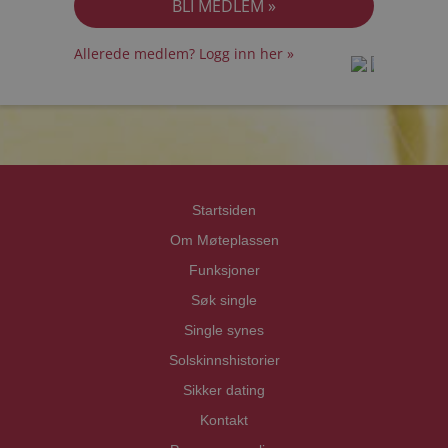
Allerede medlem? Logg inn her »
prot
prot
Priva
Priva
Startsiden
Om Møteplassen
Funksjoner
Søk single
Single synes
Solskinnshistorier
Sikker dating
Kontakt