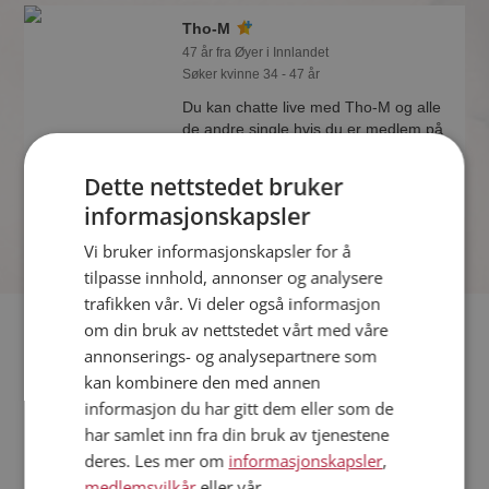
Tho-M
47 år fra Øyer i Innlandet
Søker kvinne 34 - 47 år
Du kan chatte live med Tho-M og alle
de andre single hvis du er medlem på
Møteplassen. Det er raskt og enkelt å
bli medlem.
Dette nettstedet bruker
informasjonskapsler
Vi bruker informasjonskapsler for å
tilpasse innhold, annonser og analysere
trafikken vår. Vi deler også informasjon
Fler single
om din bruk av nettstedet vårt med våre
annonserings- og analysepartnere som
kan kombinere den med annen
Flere singlemenn fra Øyer
:
Personligtrener
,
Ivar
,
Metodi
informasjon du har gitt dem eller som de
Kvinner fra Øyer
har samlet inn fra din bruk av tjenestene
Date kvinner i Norge
deres. Les mer om
informasjonskapsler
,
Date menn i Norge
medlemsvilkår
eller vår