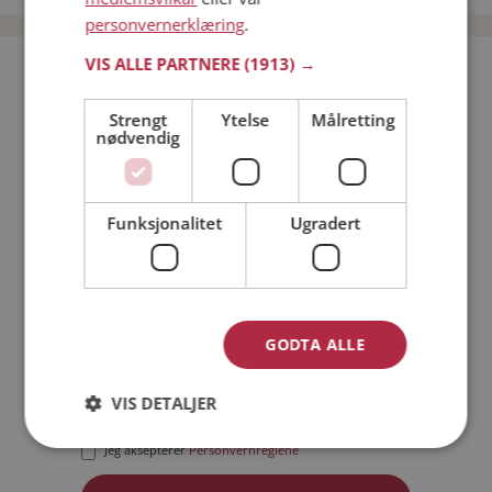
personvernerklæring
.
VIS ALLE PARTNERE
(1913) →
Bli medlem gratis!
Strengt
Ytelse
Målretting
nødvendig
Jeg er en:
Mann
Kvinne
Min alder:
Funksjonalitet
Ugradert
GODTA ALLE
VIS DETALJER
Jeg aksepterer
Medlemsvilkårene
Jeg aksepterer
Personvernreglene