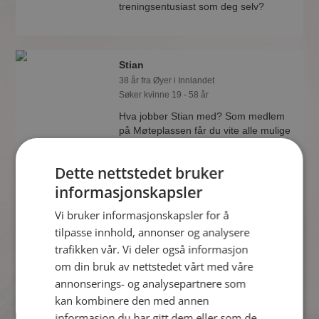
treningsentusiast som deg selv?
Stian
38 år fra Øyer i Innlandet
Søker kvinne 19 - 58 år
Hva jobber Stian med? Som medlem
på Møteplassen får du vite alle mulige
detaljer om de single.
Dette nettstedet bruker
informasjonskapsler
Odd Helge
Vi bruker informasjonskapsler for å
40 år fra Øyer i Innlandet
tilpasse innhold, annonser og analysere
Søker kvinne 30 - 46 år
trafikken vår. Vi deler også informasjon
Liker du å reise? Det gjør kanskje Odd
om din bruk av nettstedet vårt med våre
Helge også. Bli medlem nå for å finne
annonserings- og analysepartnere som
svaret og mengder av andre
kan kombinere den med annen
spennende fakta.
informasjon du har gitt dem eller som de