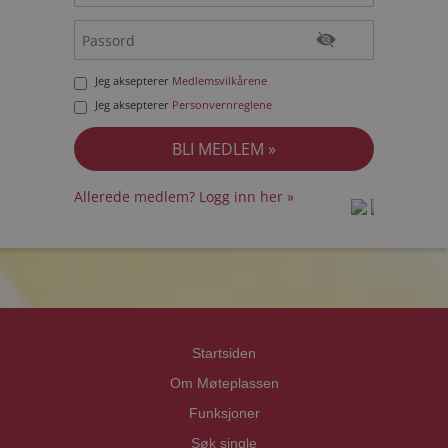
Jeg aksepterer
Medlemsvilkårene
Jeg aksepterer
Personvernreglene
Allerede medlem? Logg inn her »
prot
prot
Priva
Priva
Startsiden
Om Møteplassen
Funksjoner
Søk single