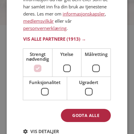
har samlet inn fra din bruk av tjenestene
deres. Les mer om
informasjonskapsler
,
medlemsvilkår
eller vår
personvernerklæring
.
VIS ALLE PARTNERE
(1913) →
Hvis du søker dating i Øyer har du kommet til riktig sted. På
Møteplassen kan du bli medlem og søke blant tusenvis av
datinginteresserte single i Øyer
Strengt
Ytelse
Målretting
nødvendig
Läs mer
Funksjonalitet
Ugradert
Trinn 1 - Bli medlem og lag en presentasjon
Trinn 2 - Slik fungerer våre søkefunksjoner
Trinn 3 - Tips til hvordan du tar kontakt
Sikker dating
Dating på mobilen
GODTA ALLE
Dating på Møteplassen
Nettdatingtips
VIS DETALJER