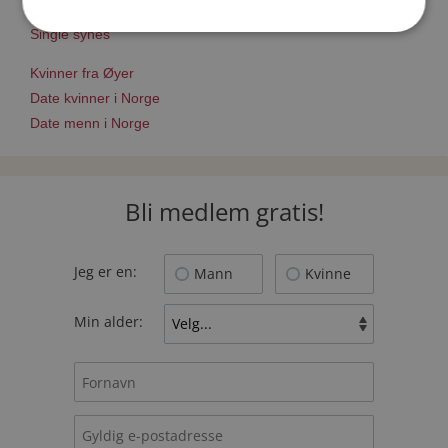
Match Making på Møteplassen
Single synes
Kvinner fra Øyer
Date kvinner i Norge
Date menn i Norge
Bli medlem gratis!
Jeg er en:
Mann
Kvinne
Min alder: