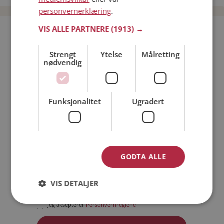
personvernerklæring
.
VIS ALLE PARTNERE
(1913) →
Bli medlem gratis!
Strengt
Ytelse
Målretting
nødvendig
Jeg er en:
Mann
Kvinne
Min alder:
Funksjonalitet
Ugradert
GODTA ALLE
VIS DETALJER
Jeg aksepterer
Medlemsvilkårene
Jeg aksepterer
Personvernreglene