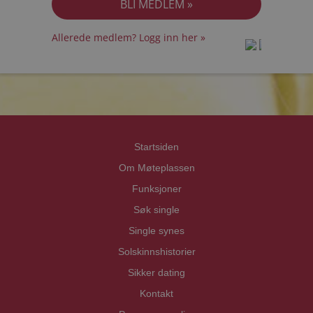
Allerede medlem? Logg inn her »
prot
prot
Priva
Priva
Startsiden
Om Møteplassen
Funksjoner
Søk single
Single synes
Solskinnshistorier
Sikker dating
Kontakt