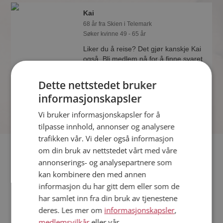
Kai
68 år fra Skien i Telemark
Søker kvinne 49 - 65 år
Liker du å reise? Det gjør kanskje Kai
også. Bli medlem nå for å finne svaret
og mengder av andre spennende
fakta.
Dette nettstedet bruker
informasjonskapsler
Vi bruker informasjonskapsler for å
tilpasse innhold, annonser og analysere
trafikken vår. Vi deler også informasjon
Fler single
om din bruk av nettstedet vårt med våre
annonserings- og analysepartnere som
kan kombinere den med annen
Flere singlemenn fra Skien
:
Espen
,
Oskar
,
Ole
informasjon du har gitt dem eller som de
Kvinner fra Skien
har samlet inn fra din bruk av tjenestene
Date kvinner i Norge
deres. Les mer om
informasjonskapsler
,
Date menn i Norge
medlemsvilkår
eller vår