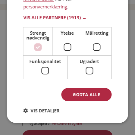
personvernerklæring
.
VIS ALLE PARTNERE
(1913) →
Bli medlem gratis!
Strengt
Ytelse
Målretting
nødvendig
Jeg er en:
Mann
Kvinne
Min alder:
Funksjonalitet
Ugradert
GODTA ALLE
VIS DETALJER
Jeg aksepterer
Medlemsvilkårene
Jeg aksepterer
Personvernreglene