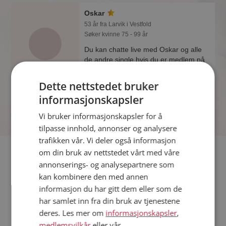
Oskar
53 år fra Larvik i Vestfold
Søker kvinne 75 - 99 år
Du kan chatte live med Oskar og alle
de andre single hvis du er medlem på
Møteplassen. Det er raskt og enkelt å
bli medlem.
Dette nettstedet bruker
informasjonskapsler
Vi bruker informasjonskapsler for å
tilpasse innhold, annonser og analysere
trafikken vår. Vi deler også informasjon
Fler single
om din bruk av nettstedet vårt med våre
annonserings- og analysepartnere som
kan kombinere den med annen
Flere singlemenn fra Larvik
:
Ole
,
Makahc
,
Rolf-Geir
informasjon du har gitt dem eller som de
Kvinner fra Larvik
har samlet inn fra din bruk av tjenestene
Date kvinner i Norge
deres. Les mer om
informasjonskapsler
,
Date menn i Norge
medlemsvilkår
eller vår