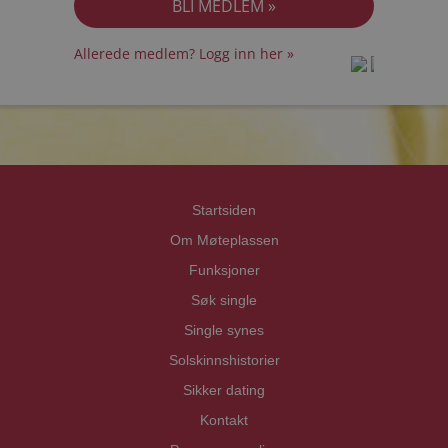
Allerede medlem? Logg inn her »
prot
prot
Priva
Priva
Startsiden
Om Møteplassen
Funksjoner
Søk single
Single synes
Solskinnshistorier
Sikker dating
Kontakt