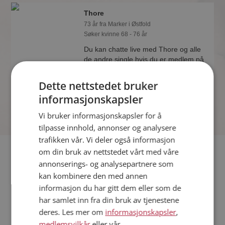
Thore
73 år fra Marker i Østfold
Søker kvinne 68 - 76 år
Du kan chatte live med Thore og alle
de andre single hvis du er medlem på
Møteplassen. Det er raskt og enkelt å
bli medlem.
Dette nettstedet bruker
informasjonskapsler
Vi bruker informasjonskapsler for å
tilpasse innhold, annonser og analysere
trafikken vår. Vi deler også informasjon
Fler single
om din bruk av nettstedet vårt med våre
annonserings- og analysepartnere som
kan kombinere den med annen
Flere singlemenn fra Marker
:
Eric
,
Jørgen
,
Peter
informasjon du har gitt dem eller som de
Kvinner fra Marker
har samlet inn fra din bruk av tjenestene
Date kvinner i Norge
deres. Les mer om
informasjonskapsler
,
Date menn i Norge
medlemsvilkår
eller vår