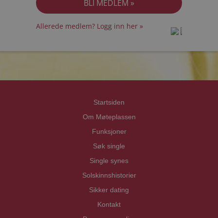
Allerede medlem? Logg inn her »
prot
prot
Priva
Priva
Startsiden
Om Møteplassen
Funksjoner
Søk single
Single synes
Solskinnshistorier
Sikker dating
Kontakt