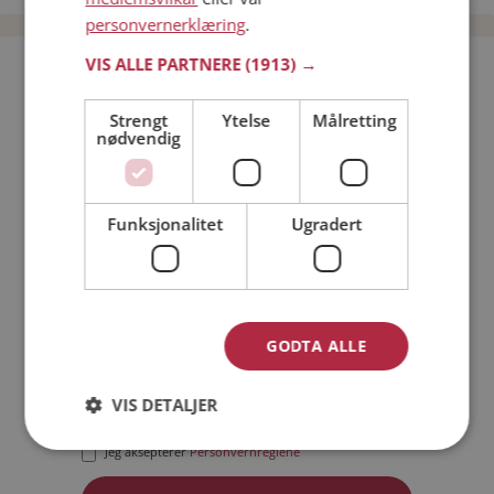
personvernerklæring
.
VIS ALLE PARTNERE
(1913) →
Bli medlem gratis!
Strengt
Ytelse
Målretting
nødvendig
Jeg er en:
Mann
Kvinne
Min alder:
Funksjonalitet
Ugradert
GODTA ALLE
VIS DETALJER
Jeg aksepterer
Medlemsvilkårene
Jeg aksepterer
Personvernreglene