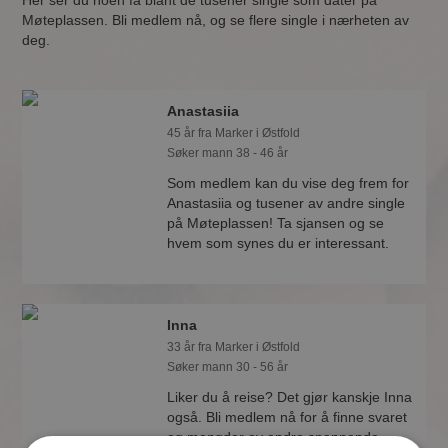
Her ser du noen få blant de tusener single som dater på
Møteplassen. Bli medlem nå, og se flere single i nærheten av
deg.
Anastasiia
45 år fra Marker i Østfold
Søker mann 38 - 46 år
Som medlem kan du vise deg frem for
Anastasiia og tusener av andre single
på Møteplassen! Ta sjansen og se
hvem som synes du er interessant.
Inna
33 år fra Marker i Østfold
Søker mann 30 - 56 år
Liker du å reise? Det gjør kanskje Inna
også. Bli medlem nå for å finne svaret
og mengder av andre spennende