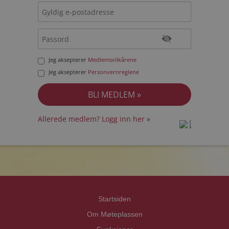
Jeg aksepterer
Medlemsvilkårene
Jeg aksepterer
Personvernreglene
Allerede medlem? Logg inn her »
prot
prot
Priva
Priva
Startsiden
Om Møteplassen