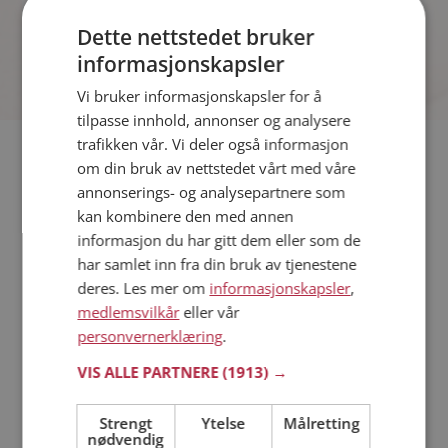
fakta.
Dette nettstedet bruker
informasjonskapsler
Vi bruker informasjonskapsler for å
tilpasse innhold, annonser og analysere
trafikken vår. Vi deler også informasjon
Hvis du søker dating i Marker har du kommet til riktig sted.
om din bruk av nettstedet vårt med våre
På Møteplassen kan du bli medlem og søke blant tusenvis av
annonserings- og analysepartnere som
datinginteresserte single i Marker
kan kombinere den med annen
informasjon du har gitt dem eller som de
har samlet inn fra din bruk av tjenestene
Läs mer
deres. Les mer om
informasjonskapsler
,
medlemsvilkår
eller vår
Trinn 1 - Bli medlem og lag en presentasjon
personvernerklæring
.
Trinn 2 - Slik fungerer våre søkefunksjoner
Trinn 3 - Tips til hvordan du tar kontakt
VIS ALLE PARTNERE
(1913) →
Sikker dating
Dating på mobilen
Strengt
Ytelse
Målretting
nødvendig
Dating på Møteplassen