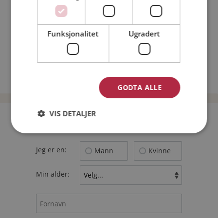
Nettdatingtips
Match Making på Møteplassen
Funksjonalitet
Ugradert
Single synes
Menn fra Marker
Date kvinner i Norge
Date menn i Norge
GODTA ALLE
VIS DETALJER
Bli medlem gratis!
Jeg er en:
Mann
Kvinne
Min alder: