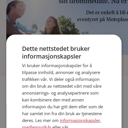
Dette nettstedet bruker
informasjonskapsler
]
Vi bruker informasjonskapsler for å
tilpasse innhold, annonser og analysere
trafikken vår. Vi deler også informasjon
Fler single
om din bruk av nettstedet vårt med våre
annonserings- og analysepartnere som
kan kombinere den med annen
Andre single fra Time
informasjon du har gitt dem eller som de
Kvinner fra Time
har samlet inn fra din bruk av tjenestene
Date kvinner i Norge
deres. Les mer om
informasjonskapsler
,
Date menn i Norge
medlemsvilkår
eller vår