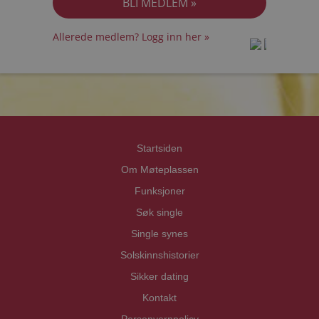
Allerede medlem? Logg inn her »
prot
prot
Priva
Priva
Startsiden
Om Møteplassen
Funksjoner
Søk single
Single synes
Solskinnshistorier
Sikker dating
Kontakt