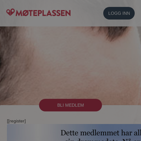
LOGG INN
BLI MEDLEM
[[register]