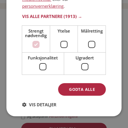
personvernerklæring
.
VIS ALLE PARTNERE
(1913) →
Bli medlem gratis!
Strengt
Ytelse
Målretting
nødvendig
Jeg er en:
Mann
Kvinne
Min alder:
Funksjonalitet
Ugradert
GODTA ALLE
VIS DETALJER
Jeg aksepterer
Medlemsvilkårene
Jeg aksepterer
Personvernreglene