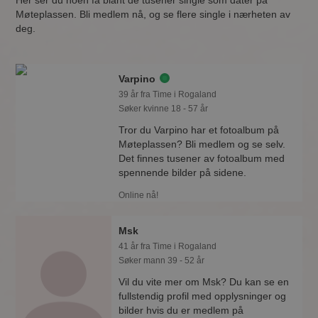
Her ser du noen få blant de tusener single som dater på
Møteplassen. Bli medlem nå, og se flere single i nærheten av
deg.
Varpino
39 år fra Time i Rogaland
Søker kvinne 18 - 57 år
Tror du Varpino har et fotoalbum på
Møteplassen? Bli medlem og se selv.
Det finnes tusener av fotoalbum med
spennende bilder på sidene.
Online nå!
Msk
41 år fra Time i Rogaland
Søker mann 39 - 52 år
Vil du vite mer om Msk? Du kan se en
fullstendig profil med opplysninger og
bilder hvis du er medlem på