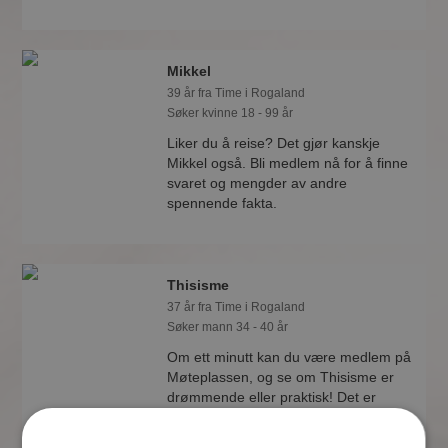
Mikkel
39 år fra Time i Rogaland
Søker kvinne 18 - 99 år
Liker du å reise? Det gjør kanskje
Mikkel også. Bli medlem nå for å finne
svaret og mengder av andre
spennende fakta.
Thisisme
37 år fra Time i Rogaland
Søker mann 34 - 40 år
Om ett minutt kan du være medlem på
Møteplassen, og se om Thisisme er
drømmende eller praktisk! Det er
lettere å finne kjærligheten på nettet!