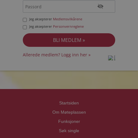
Jeg aksepterer
Medlemsvilkårene
Jeg aksepterer
Personvernreglene
Allerede medlem? Logg inn her »
prot
prot
Priva
Priva
Startsiden
Om Møteplassen
Funksjoner
Søk single