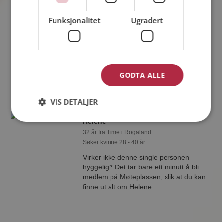
Jonathan
Funksjonalitet
Ugradert
33 år fra Time i Rogaland
Søker kvinne 23 - 35 år
Vil du vite mer om Jonathan? Du kan
se en fullstendig profil med
opplysninger og bilder hvis du er
GODTA ALLE
medlem på Møteplassen.
VIS DETALJER
Helene
32 år fra Time i Rogaland
Søker kvinne 28 - 40 år
Virker ikke denne single personen
hyggelig? Det tar bare ett minutt å bli
medlem på Møteplassen, slik at du kan
finne ut alt om Helene.