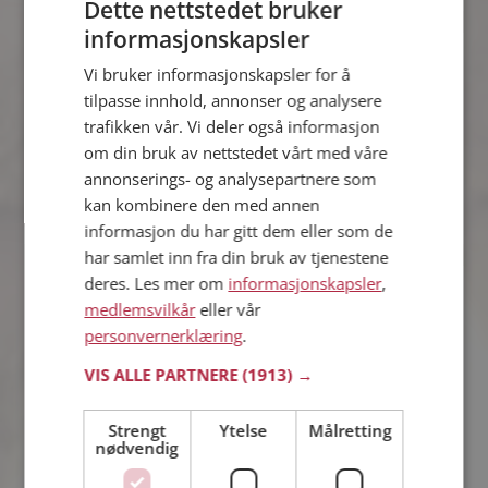
Dette nettstedet bruker
informasjonskapsler
Per
Vi bruker informasjonskapsler for å
36 år fra Time i Rogaland
tilpasse innhold, annonser og analysere
Søker kvinne 25 - 39 år
trafikken vår. Vi deler også informasjon
Hvis du er medlem kan du matche din
om din bruk av nettstedet vårt med våre
personlighet mot Per eller noen av de
annonserings- og analysepartnere som
andre single. Kanskje passer dere
sammen som hånd i hanske?
kan kombinere den med annen
informasjon du har gitt dem eller som de
har samlet inn fra din bruk av tjenestene
deres. Les mer om
informasjonskapsler
,
Linda
medlemsvilkår
eller vår
39 år fra Time i Rogaland
personvernerklæring
.
Søker mann 35 - 49 år
Virker ikke denne single personen
VIS ALLE PARTNERE
(1913) →
hyggelig? Det tar bare ett minutt å bli
medlem på Møteplassen, slik at du kan
Strengt
Ytelse
Målretting
finne ut alt om Linda.
nødvendig