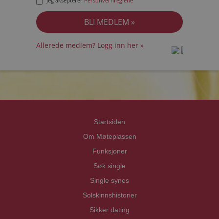
Jeg aksepterer
Personvernreglene
Allerede medlem? Logg inn her »
prot
prot
Priva
Priva
Startsiden
Om Møteplassen
Funksjoner
Søk single
Single synes
Solskinnshistorier
Sikker dating