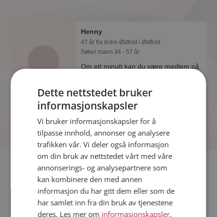
Henny
47 år fra Indre Østfold i Østfold
Søker mann 34 - 57 år
Om ett minutt kan du være medlem på
Møteplassen, og se om Henny er
drømmende eller praktisk! Det er
Dette nettstedet bruker
lettere å finne kjærligheten på nettet!
informasjonskapsler
Vi bruker informasjonskapsler for å
tilpasse innhold, annonser og analysere
trafikken vår. Vi deler også informasjon
om din bruk av nettstedet vårt med våre
Fler single
annonserings- og analysepartnere som
kan kombinere den med annen
informasjon du har gitt dem eller som de
Flere singlekvinner fra Indre Østfold
:
Omon
,
Vigdis
,
Sandra
har samlet inn fra din bruk av tjenestene
Menn fra Indre Østfold
deres. Les mer om
informasjonskapsler
,
Date kvinner i Norge