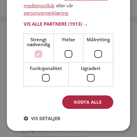
medlemsvilkår
eller vår
Date menn i Norge
personvernerklæring
.
VIS ALLE PARTNERE
(1913) →
Bli medlem gratis!
Strengt
Ytelse
Målretting
nødvendig
Jeg er en:
Mann
Kvinne
Min alder:
Funksjonalitet
Ugradert
GODTA ALLE
VIS DETALJER
Jeg aksepterer
Medlemsvilkårene