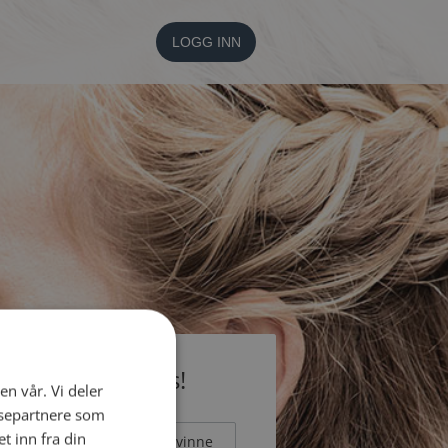
LOGG INN
li medlem gratis!
en vår. Vi deler
ysepartnere som
 inn fra din
Mann
Kvinne