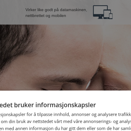
Virker like godt på datamaskinen,
nettbrettet og mobilen
tedet bruker informasjonskapsler
fra Oslo
B
sjonskapsler for å tilpasse innhold, annonser og analysere trafikk
 om din bruk av nettstedet vårt med våre annonserings- og anal
n med annen informasjon du har gitt dem eller som de har samlet
Jeg er en: