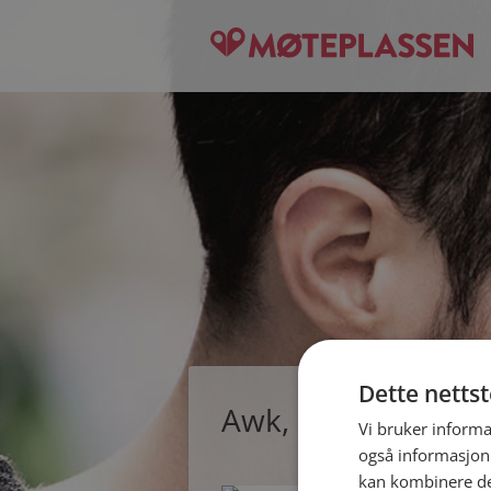
Dette netts
Awk, single kvinne 
Vi bruker informa
også informasjon
kan kombinere de