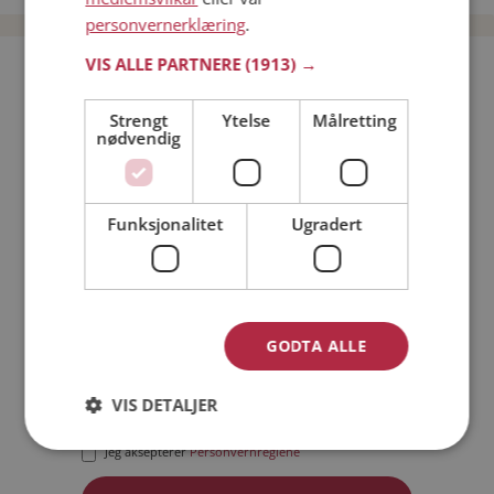
personvernerklæring
.
VIS ALLE PARTNERE
(1913) →
Bli medlem gratis!
Strengt
Ytelse
Målretting
nødvendig
Jeg er en:
Mann
Kvinne
Min alder:
Funksjonalitet
Ugradert
GODTA ALLE
VIS DETALJER
Jeg aksepterer
Medlemsvilkårene
Jeg aksepterer
Personvernreglene