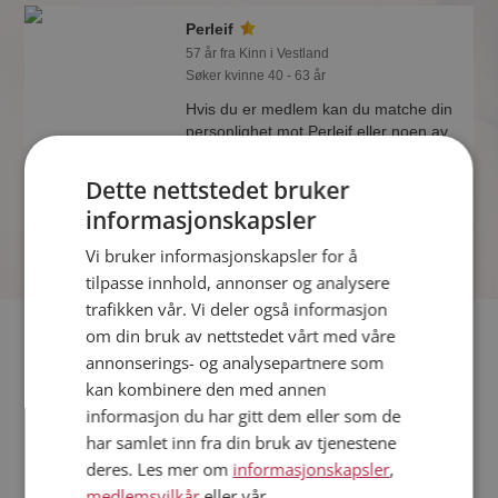
Perleif
57 år fra Kinn i Vestland
Søker kvinne 40 - 63 år
Hvis du er medlem kan du matche din
personlighet mot Perleif eller noen av
de andre single. Kanskje passer dere
sammen som hånd i hanske?
Dette nettstedet bruker
informasjonskapsler
Vi bruker informasjonskapsler for å
tilpasse innhold, annonser og analysere
trafikken vår. Vi deler også informasjon
Fler single
om din bruk av nettstedet vårt med våre
annonserings- og analysepartnere som
kan kombinere den med annen
Flere singlemenn fra Kinn
:
Øystein
,
Henrik
,
Kåre
informasjon du har gitt dem eller som de
Kvinner fra Kinn
har samlet inn fra din bruk av tjenestene
Date kvinner i Norge
deres. Les mer om
informasjonskapsler
,
Date menn i Norge
medlemsvilkår
eller vår