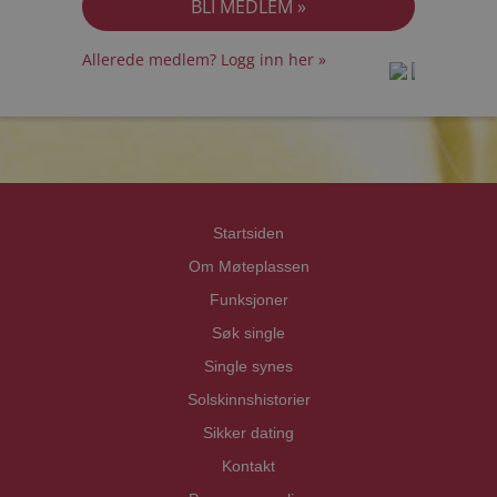
Allerede medlem? Logg inn her »
prot
prot
Priva
Priva
Startsiden
Om Møteplassen
Funksjoner
Søk single
Single synes
Solskinnshistorier
Sikker dating
Kontakt