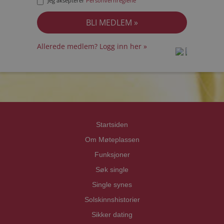
Jeg aksepterer
Personvernreglene
Allerede medlem? Logg inn her »
prot
prot
Priva
Priva
Startsiden
Om Møteplassen
Funksjoner
Søk single
Single synes
Solskinnshistorier
Sikker dating