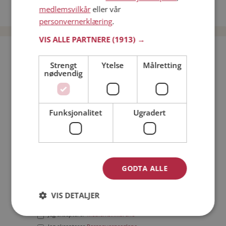
medlemsvilkår
eller vår
Date menn i Norge
personvernerklæring
.
VIS ALLE PARTNERE
(1913) →
Bli medlem gratis!
Strengt
Ytelse
Målretting
nødvendig
Jeg er en:
Mann
Kvinne
Min alder:
Funksjonalitet
Ugradert
GODTA ALLE
VIS DETALJER
Jeg aksepterer
Medlemsvilkårene