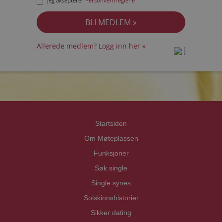
Jeg aksepterer
Personvernreglene
Allerede medlem? Logg inn her »
prot
prot
Priva
Priva
Startsiden
Om Møteplassen
Funksjoner
Søk single
Single synes
Solskinnshistorier
Sikker dating