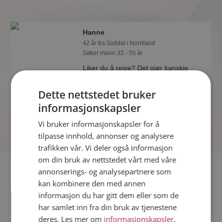
Hanne
42 år fra Saltdal i Nordland
Søker mann 32 - 55 år
Liker du å reise? Det gjør kanskje
Hanne også. Bli medlem nå for å finne
svaret og mengder av andre
Dette nettstedet bruker
spennende fakta.
informasjonskapsler
Vi bruker informasjonskapsler for å
tilpasse innhold, annonser og analysere
trafikken vår. Vi deler også informasjon
om din bruk av nettstedet vårt med våre
Fler single
annonserings- og analysepartnere som
kan kombinere den med annen
informasjon du har gitt dem eller som de
Flere singlekvinner fra Saltdal
:
Jennifer
,
Monika
,
Hege
har samlet inn fra din bruk av tjenestene
Menn fra Saltdal
deres. Les mer om
informasjonskapsler
,
Date kvinner i Norge