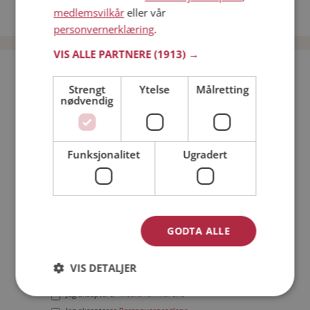
medlemsvilkår
eller vår
Date menn i Norge
personvernerklæring
.
VIS ALLE PARTNERE
(1913) →
Bli medlem gratis!
Strengt
Ytelse
Målretting
nødvendig
Jeg er en:
Mann
Kvinne
Min alder:
Funksjonalitet
Ugradert
GODTA ALLE
VIS DETALJER
Jeg aksepterer
Medlemsvilkårene