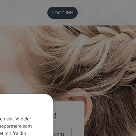
LOGG INN
li medlem gratis!
en vår. Vi deler
ysepartnere som
 inn fra din
Mann
Kvinne