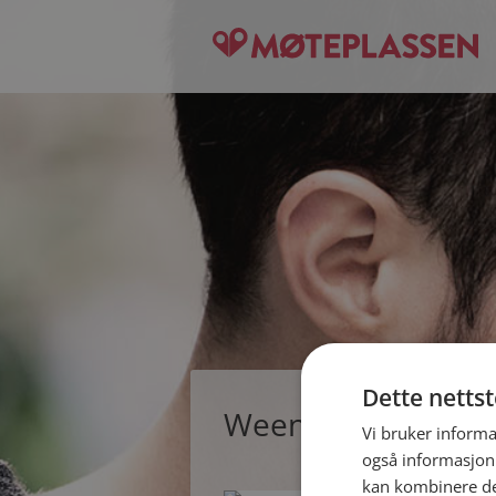
Dette netts
Weenie Ice, single 
Vi bruker informa
også informasjon
kan kombinere de