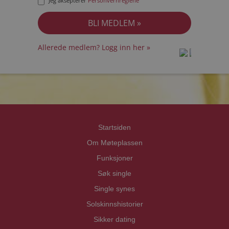
Jeg aksepterer
Personvernreglene
Allerede medlem? Logg inn her »
prot
prot
Priva
Priva
Startsiden
Om Møteplassen
Funksjoner
Søk single
Single synes
Solskinnshistorier
Sikker dating