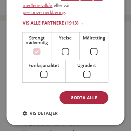
medlemsvilkår
eller vår
Date menn i Norge
personvernerklæring
.
VIS ALLE PARTNERE
(1913) →
Bli medlem gratis!
Strengt
Ytelse
Målretting
nødvendig
Jeg er en:
Mann
Kvinne
Min alder:
Funksjonalitet
Ugradert
GODTA ALLE
VIS DETALJER
Jeg aksepterer
Medlemsvilkårene