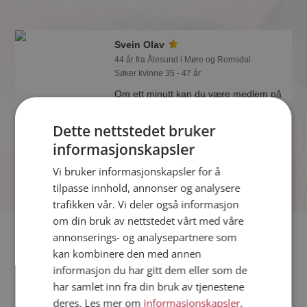
Svein Olav
44 år fra Ålesund i Møre og Romsdal
Søker kvinne 35 - 47 år
Om ett minutt kan du være medlem på
Møteplassen, og se om Svein Olav er
drømmende eller praktisk! Det er
Dette nettstedet bruker
lettere å finne kjærligheten på nettet!
informasjonskapsler
Vi bruker informasjonskapsler for å
tilpasse innhold, annonser og analysere
trafikken vår. Vi deler også informasjon
om din bruk av nettstedet vårt med våre
Fler single
annonserings- og analysepartnere som
kan kombinere den med annen
informasjon du har gitt dem eller som de
Flere singlemenn fra Ålesund
:
Kennet
,
Torstein
,
Robert
har samlet inn fra din bruk av tjenestene
Kvinner fra Ålesund
deres. Les mer om
informasjonskapsler
,
Date kvinner i Norge