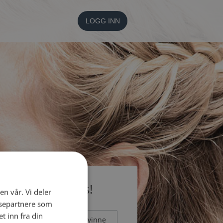
LOGG INN
li medlem gratis!
en vår. Vi deler
ysepartnere som
 inn fra din
Mann
Kvinne