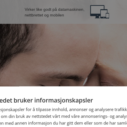
Virker like godt på datamaskinen,
nettbrettet og mobilen
tedet bruker informasjonskapsler
B
sjonskapsler for å tilpasse innhold, annonser og analysere trafikk
 om din bruk av nettstedet vårt med våre annonserings- og anal
n med annen informasjon du har gitt dem eller som de har samlet
Jeg er en: