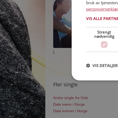
bruk av tjeneste
personvernerklæ
VIS ALLE PARTN
Strengt
nødvendig
]
VIS DETALJER
Fler single
Andre single fra Oslo
Date menn i Norge
Date kvinner i Norge