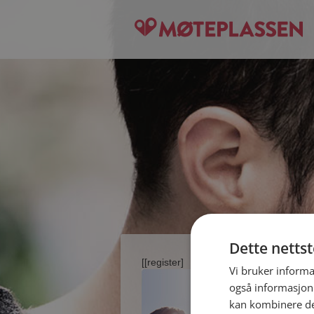
Dette netts
[[register]
Vi bruker informa
også informasjon
kan kombinere de