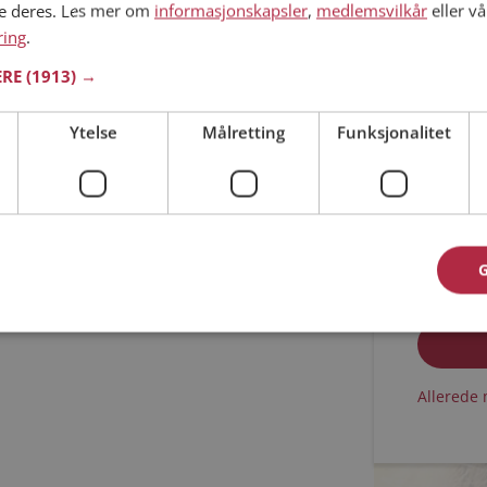
ne deres. Les mer om
informasjonskapsler
,
medlemsvilkår
eller vå
ring
.
Min alder
ERE
(1913) →
Ytelse
Målretting
Funksjonalitet
Jeg aks
Jeg aks
Allerede 