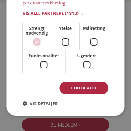
personvernerklæring
.
Bli medlem gratis!
VIS ALLE PARTNERE
(1913) →
Strengt
Ytelse
Målretting
Jeg er en:
Mann
Kvinne
nødvendig
Min alder:
Funksjonalitet
Ugradert
GODTA ALLE
VIS DETALJER
Jeg aksepterer
Medlemsvilkårene
Jeg aksepterer
Personvernreglene