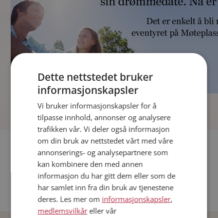
Dette nettstedet bruker
informasjonskapsler
]
Vi bruker informasjonskapsler for å
tilpasse innhold, annonser og analysere
trafikken vår. Vi deler også informasjon
om din bruk av nettstedet vårt med våre
Fler single
annonserings- og analysepartnere som
kan kombinere den med annen
Andre single fra Oslo
informasjon du har gitt dem eller som de
Date menn i Norge
har samlet inn fra din bruk av tjenestene
Date kvinner i Norge
deres. Les mer om
informasjonskapsler
,
medlemsvilkår
eller vår