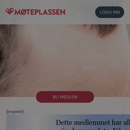
LOGG INN
BLI MEDLEM
[[register]