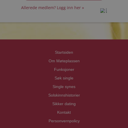
Allerede medlem? Logg inn her »
prot
prot
Priva
Priva
Startsiden
Om Møteplassen
Funksjoner
Søk single
Single synes
Solskinnshistorier
Sikker dating
Kontakt
Personvernpolicy