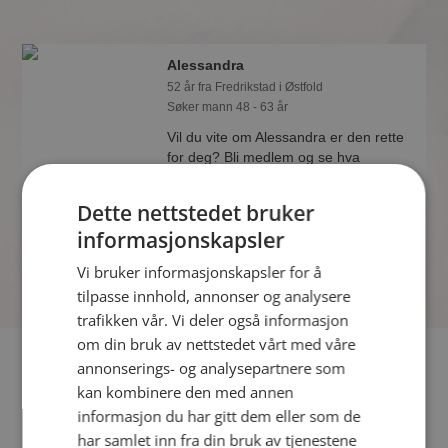
Alessandra
52 år fra Fredrikstad i Østfold
Søker mann 48 - 63 år
Vil du vite om Alessandra er den rette
for deg? Bli medlem og se hva
Alessandra liker å gjøre om kvelden.
Kanskje en treningsentusiast som deg
Dette nettstedet bruker
selv?
informasjonskapsler
Vi bruker informasjonskapsler for å
tilpasse innhold, annonser og analysere
trafikken vår. Vi deler også informasjon
om din bruk av nettstedet vårt med våre
Fler single
annonserings- og analysepartnere som
kan kombinere den med annen
Flere singlekvinner fra Fredrikstad
:
Sissel Anette
,
Jenta
,
informasjon du har gitt dem eller som de
Beate
har samlet inn fra din bruk av tjenestene