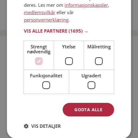
Menn fra Fredrikstad
deres. Les mer om
informasjonskapsler
,
medlemsvilkår
eller vår
Date kvinner i Norge
personvernerklæring
.
Date menn i Norge
VIS ALLE PARTNERE
(1695) →
Bli medlem gratis!
Strengt
Ytelse
Målretting
nødvendig
Jeg er en:
Mann
Kvinne
Funksjonalitet
Ugradert
Min alder:
GODTA ALLE
VIS DETALJER