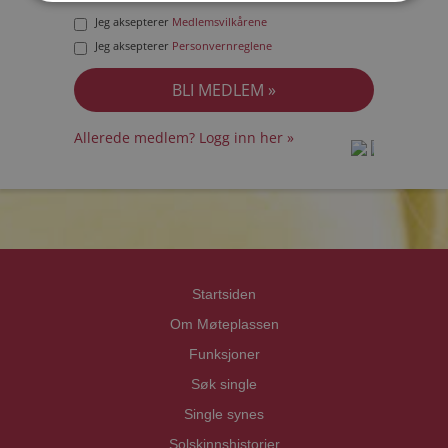
Jeg aksepterer
Medlemsvilkårene
Jeg aksepterer
Personvernreglene
Allerede medlem? Logg inn her »
prot
prot
Priva
Priva
Startsiden
Om Møteplassen
Funksjoner
Søk single
Single synes
Solskinnshistorier