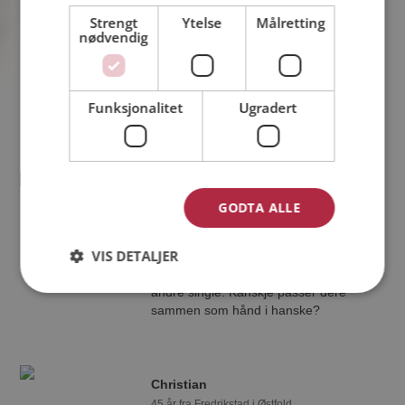
44 år fra Fredrikstad i Østfold
Strengt
Ytelse
Målretting
nødvendig
Søker kvinne 33 - 47 år
Virker ikke denne single personen
hyggelig? Det tar bare ett minutt å bli
medlem på Møteplassen, slik at du kan
Funksjonalitet
Ugradert
finne ut alt om Lars Inge.
Sunil
GODTA ALLE
37 år fra Fredrikstad i Østfold
Søker kvinne 24 - 47 år
VIS DETALJER
Hvis du er medlem kan du matche din
personlighet mot Sunil eller noen av de
andre single. Kanskje passer dere
sammen som hånd i hanske?
Christian
45 år fra Fredrikstad i Østfold