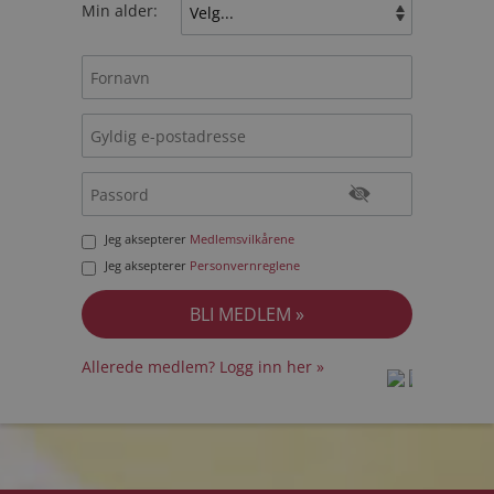
Min alder:
Jeg aksepterer
Medlemsvilkårene
Jeg aksepterer
Personvernreglene
Allerede medlem? Logg inn her »
prot
prot
Priva
Priva