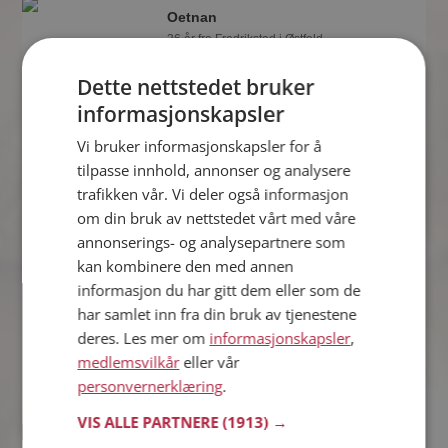
Oetnan
36 år fra Fredrikstad i Østfold
Søker kvinne 38 - 42 år
Dette nettstedet bruker
Som medlem kan du vise deg frem for
informasjonskapsler
Oetnan og tusener av andre single på
Møteplassen! Ta sjansen og se hvem
Vi bruker informasjonskapsler for å
som synes du er interessant.
tilpasse innhold, annonser og analysere
trafikken vår. Vi deler også informasjon
om din bruk av nettstedet vårt med våre
Pål
annonserings- og analysepartnere som
43 år fra Fredrikstad i Østfold
kan kombinere den med annen
Søker kvinne 22 - 39 år
informasjon du har gitt dem eller som de
Du kan chatte live med Pål og alle de
har samlet inn fra din bruk av tjenestene
andre single hvis du er medlem på
deres. Les mer om
informasjonskapsler
,
Møteplassen. Det er raskt og enkelt å
medlemsvilkår
eller vår
bli medlem.
personvernerklæring
.
VIS ALLE PARTNERE
(1913) →
Lars Inge