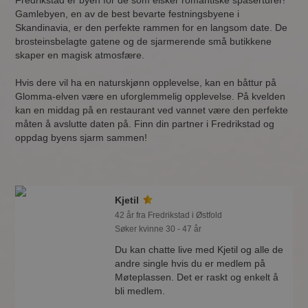
Fredrikstad er byen for de som elsker romantiske spaserturer!
Gamlebyen, en av de best bevarte festningsbyene i
Skandinavia, er den perfekte rammen for en langsom date. De
brosteinsbelagte gatene og de sjarmerende små butikkene
skaper en magisk atmosfære.
Hvis dere vil ha en naturskjønn opplevelse, kan en båttur på
Glomma-elven være en uforglemmelig opplevelse. På kvelden
kan en middag på en restaurant ved vannet være den perfekte
måten å avslutte daten på. Finn din partner i Fredrikstad og
oppdag byens sjarm sammen!
Kjetil
42 år fra Fredrikstad i Østfold
Søker kvinne 30 - 47 år
Du kan chatte live med Kjetil og alle de
andre single hvis du er medlem på
Møteplassen. Det er raskt og enkelt å
bli medlem.