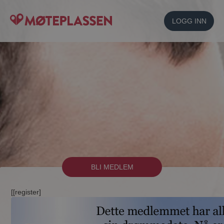
LOGG INN
BLI MEDLEM
[[register]