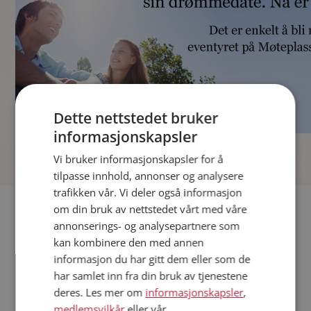
Dette nettstedet bruker
informasjonskapsler
]
Vi bruker informasjonskapsler for å
tilpasse innhold, annonser og analysere
trafikken vår. Vi deler også informasjon
Fler single
om din bruk av nettstedet vårt med våre
annonserings- og analysepartnere som
kan kombinere den med annen
Andre single fra Askøy
informasjon du har gitt dem eller som de
Kvinner fra Askøy
har samlet inn fra din bruk av tjenestene
Date kvinner i Norge
deres. Les mer om
informasjonskapsler
,
Date menn i Norge
medlemsvilkår
eller vår