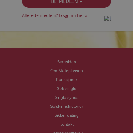
Allerede medlem? Logg inn her »
prot
prot
Priva
Priva
Startsiden
Om Møteplassen
Funksjoner
Søk single
Single synes
Solskinnshistorier
Sikker dating
Kontakt