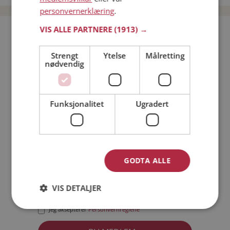
personvernerklæring
.
VIS ALLE PARTNERE
(1913) →
Bli medlem gratis!
Strengt
Ytelse
Målretting
nødvendig
Jeg er en:
Mann
Kvinne
Min alder:
Funksjonalitet
Ugradert
GODTA ALLE
VIS DETALJER
Jeg aksepterer
Medlemsvilkårene
Jeg aksepterer
Personvernreglene