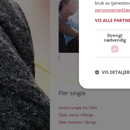
bruk av tjeneste
personvernerklæ
VIS ALLE PARTN
Strengt
nødvendig
]
VIS DETALJER
Fler single
Andre single fra Oslo
Date menn i Norge
Date kvinner i Norge