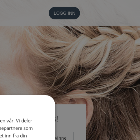
LOGG INN
li medlem gratis!
en vår. Vi deler
ysepartnere som
 inn fra din
Mann
Kvinne