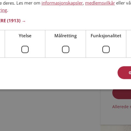
ne deres. Les mer om
informasjonskapsler
,
medlemsvilkår
eller vå
ring
.
Min alder
ERE
(1913) →
Ytelse
Målretting
Funksjonalitet
Jeg aks
Jeg aks
Allerede 