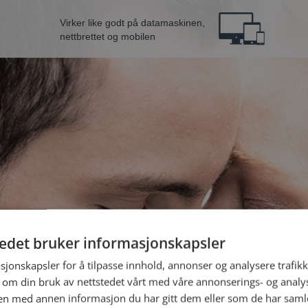
Virker like godt på datamaskinen,
nettbrettet og mobilen
tedet bruker informasjonskapsler
B
sjonskapsler for å tilpasse innhold, annonser og analysere trafikk
 om din bruk av nettstedet vårt med våre annonserings- og anal
n med annen informasjon du har gitt dem eller som de har samlet
Jeg er en: