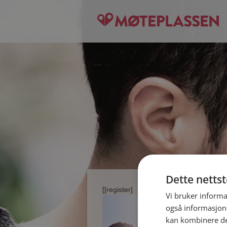
Dette netts
[[register]
Vi bruker informa
også informasjon
kan kombinere de