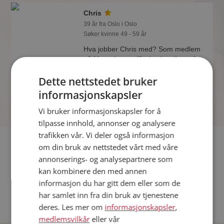
Chris
39 år fra Oslo i Oslo
Søker kvinne 49 - 59 år
Hva jobber Chris med? Som medlem
på Møteplassen får du vite alle mulige
detaljer om de single.
Dette nettstedet bruker
informasjonskapsler
Vi bruker informasjonskapsler for å
tilpasse innhold, annonser og analysere
trafikken vår. Vi deler også informasjon
Fler single
om din bruk av nettstedet vårt med våre
annonserings- og analysepartnere som
Flere singlemenn fra Oslo
:
Martin
,
Mikkel
,
Mi
kan kombinere den med annen
Kvinner fra Oslo
informasjon du har gitt dem eller som de
Date kvinner i Norge
har samlet inn fra din bruk av tjenestene
Date menn i Norge
deres. Les mer om
informasjonskapsler
,
medlemsvilkår
eller vår