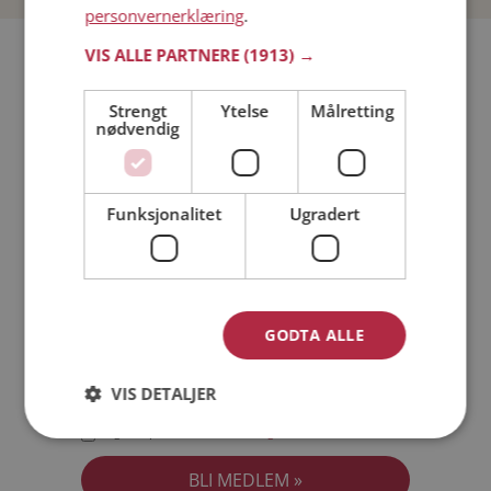
personvernerklæring
.
Bli medlem gratis!
VIS ALLE PARTNERE
(1913) →
Strengt
Ytelse
Målretting
Jeg er en:
Mann
Kvinne
nødvendig
Min alder:
Funksjonalitet
Ugradert
GODTA ALLE
VIS DETALJER
Jeg aksepterer
Medlemsvilkårene
Jeg aksepterer
Personvernreglene