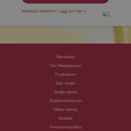
Allerede medlem? Logg inn her »
prot
prot
Priva
Priva
Startsiden
Om Møteplassen
Funksjoner
Søk single
Single synes
Solskinnshistorier
Sikker dating
Kontakt
Personvernpolicy