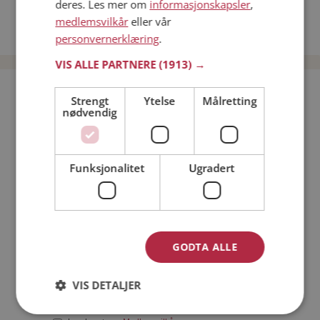
deres. Les mer om
informasjonskapsler
,
Date kvinner i Norge
medlemsvilkår
eller vår
Date menn i Norge
personvernerklæring
.
VIS ALLE PARTNERE
(1913) →
Bli medlem gratis!
Strengt
Ytelse
Målretting
nødvendig
Jeg er en:
Mann
Kvinne
Funksjonalitet
Ugradert
Min alder:
GODTA ALLE
VIS DETALJER