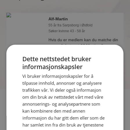
Alf-Martin
55 år fra Sarpsborg i Østfold
Søker kvinne 43 - 58 år
Hvis du er medlem kan du matche din
personlighet mot Alf-Martin eller noen
av de andre single. Kanskje passer
Dette nettstedet bruker
dere sammen som hånd i hanske?
informasjonskapsler
Vi bruker informasjonskapsler for å
tilpasse innhold, annonser og analysere
trafikken vår. Vi deler også informasjon
om din bruk av nettstedet vårt med våre
Fler single
annonserings- og analysepartnere som
kan kombinere den med annen
Flere singlemenn fra Sarpsborg
:
Haidar Alamo
,
Signar
,
informasjon du har gitt dem eller som de
Bjornis
har samlet inn fra din bruk av tjenestene
Kvinner fra Sarpsborg