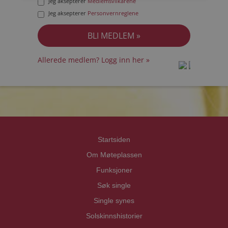
Jeg aksepterer
Medlemsvilkårene
Jeg aksepterer
Personvernreglene
Allerede medlem? Logg inn her »
prot
prot
Priva
Priva
Startsiden
Om Møteplassen
Funksjoner
Søk single
Single synes
Solskinnshistorier