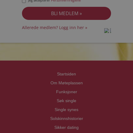
Jeg aksepterer
Personvernreglene
Allerede medlem? Logg inn her »
prot
prot
Priva
Priva
Startsiden
Om Møteplassen
Funksjoner
Søk single
Single synes
Solskinnshistorier
Sikker dating