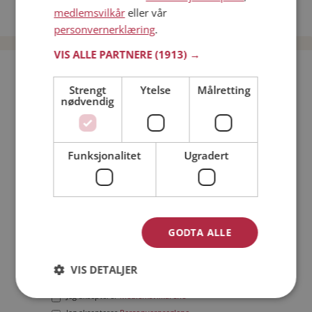
medlemsvilkår
eller vår
Date menn i Norge
personvernerklæring
.
VIS ALLE PARTNERE
(1913) →
Bli medlem gratis!
Strengt
Ytelse
Målretting
nødvendig
Jeg er en:
Mann
Kvinne
Min alder:
Funksjonalitet
Ugradert
GODTA ALLE
VIS DETALJER
Jeg aksepterer
Medlemsvilkårene