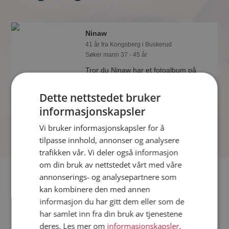
Ninaw
41 år fra Kongsberg i Buskerud
Søker mann 37 - 45 år
Tror du Ninaw har et fotoalbum på
Møteplassen? Bli medlem og se selv.
Det finnes tusener av fotoalbum med
Dette nettstedet bruker
spennende bilder på sidene.
informasjonskapsler
Vi bruker informasjonskapsler for å
tilpasse innhold, annonser og analysere
trafikken vår. Vi deler også informasjon
om din bruk av nettstedet vårt med våre
Fler single
annonserings- og analysepartnere som
kan kombinere den med annen
informasjon du har gitt dem eller som de
Flere singlekvinner fra Kongsberg
:
Karima
,
Petra
,
Heia
har samlet inn fra din bruk av tjenestene
Menn fra Kongsberg
deres. Les mer om
informasjonskapsler
,
Date kvinner i Norge