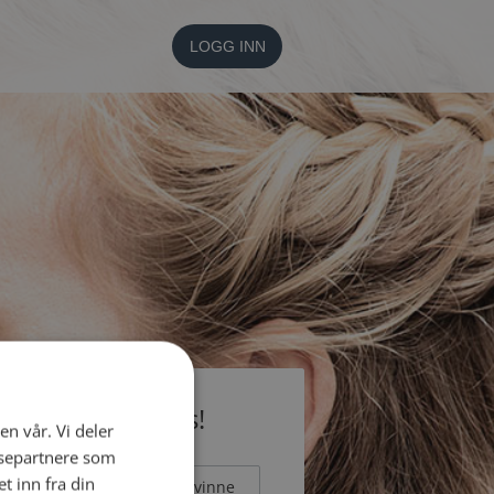
LOGG INN
li medlem gratis!
en vår. Vi deler
ysepartnere som
 inn fra din
Mann
Kvinne