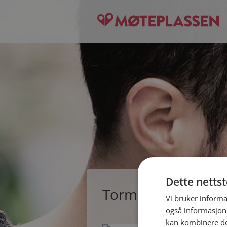
Dette netts
Tormod, single ma
Vi bruker informa
også informasjon
kan kombinere de