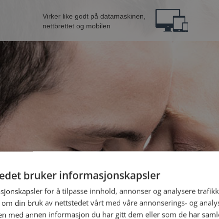
Virker like godt på datamaskinen,
nettbrettet og mobilen
tedet bruker informasjonskapsler
nn fra Bergen
B
sjonskapsler for å tilpasse innhold, annonser og analysere trafikk
 om din bruk av nettstedet vårt med våre annonserings- og anal
n med annen informasjon du har gitt dem eller som de har samlet
Jeg er en: