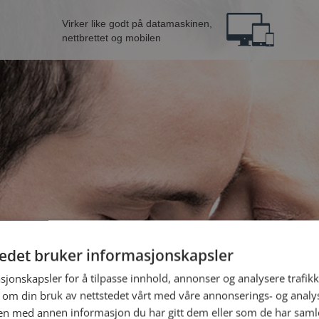
Virker like godt på datamaskinen,
nettbrettet og mobilen
tedet bruker informasjonskapsler
a Årdal
B
sjonskapsler for å tilpasse innhold, annonser og analysere trafikk
 om din bruk av nettstedet vårt med våre annonserings- og anal
n med annen informasjon du har gitt dem eller som de har samlet
Jeg er en: