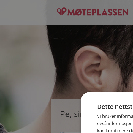
Dette netts
Pe, single mann fr
Vi bruker informa
også informasjon
kan kombinere de