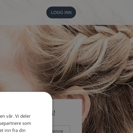
LOGG INN
li medlem gratis!
en vår. Vi deler
ysepartnere som
 inn fra din
Mann
Kvinne