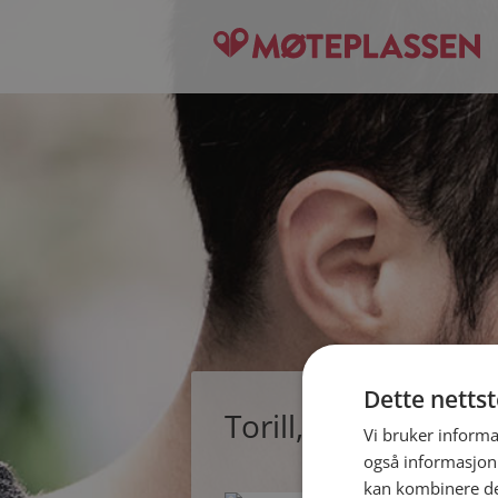
Dette netts
Torill, single kvinn
Vi bruker informa
også informasjon
kan kombinere de