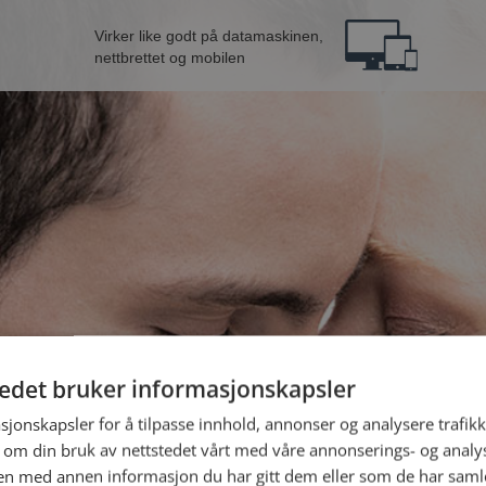
Virker like godt på datamaskinen,
nettbrettet og mobilen
tedet bruker informasjonskapsler
e fra Gjøvik
B
sjonskapsler for å tilpasse innhold, annonser og analysere trafikk
 om din bruk av nettstedet vårt med våre annonserings- og anal
n med annen informasjon du har gitt dem eller som de har samlet
Jeg er en: