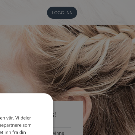
LOGG INN
li medlem gratis!
en vår. Vi deler
ysepartnere som
 inn fra din
Mann
Kvinne