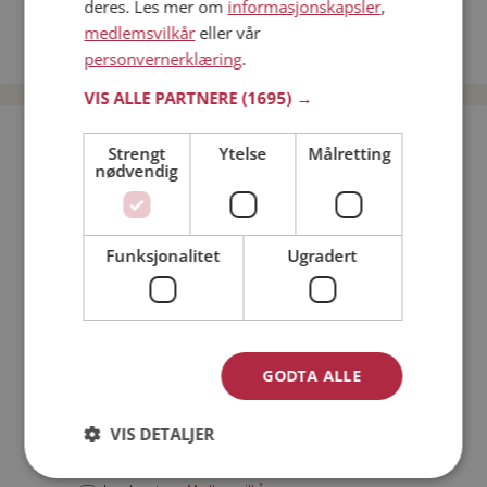
deres. Les mer om
informasjonskapsler
,
Date kvinner i Norge
medlemsvilkår
eller vår
Date menn i Norge
personvernerklæring
.
VIS ALLE PARTNERE
(1695) →
Bli medlem gratis!
Strengt
Ytelse
Målretting
nødvendig
Jeg er en:
Mann
Kvinne
Funksjonalitet
Ugradert
Min alder:
GODTA ALLE
VIS DETALJER