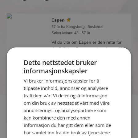
Espen
57 år fra Kongsberg i Buskerud
Søker kvinne 43 - 57 år
Vil du vite om Espen er den rette for
deg? Bli medlem og se hva Espen liker
å gjøre om kvelden. Kanskje en
Dette nettstedet bruker
treningsentusiast som deg selv?
informasjonskapsler
Vi bruker informasjonskapsler for å
tilpasse innhold, annonser og analysere
trafikken vår. Vi deler også informasjon
om din bruk av nettstedet vårt med våre
Fler single
annonserings- og analysepartnere som
kan kombinere den med annen
Flere singlemenn fra Kongsberg
:
Ove Marius
,
Øystein
,
informasjon du har gitt dem eller som de
Mister J
har samlet inn fra din bruk av tjenestene
Kvinner fra Kongsberg