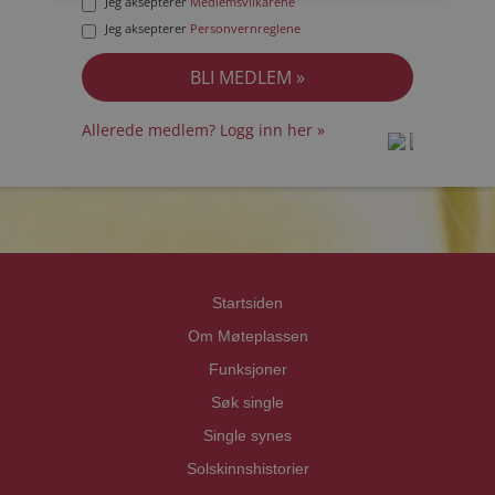
Jeg aksepterer
Medlemsvilkårene
Jeg aksepterer
Personvernreglene
Allerede medlem? Logg inn her »
prot
prot
Priva
Priva
Startsiden
Om Møteplassen
Funksjoner
Søk single
Single synes
Solskinnshistorier