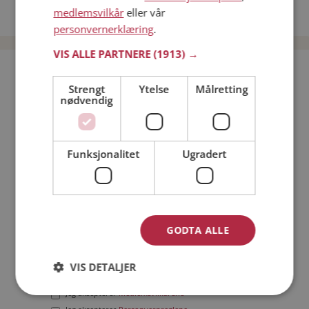
medlemsvilkår
eller vår
Date menn i Norge
personvernerklæring
.
VIS ALLE PARTNERE
(1913) →
Bli medlem gratis!
Strengt
Ytelse
Målretting
nødvendig
Jeg er en:
Mann
Kvinne
Min alder:
Funksjonalitet
Ugradert
GODTA ALLE
VIS DETALJER
Jeg aksepterer
Medlemsvilkårene