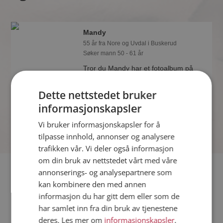
Mandy
55 år fra Nore og Uvdal i Buskerud
Søker mann 50 - 61 år
Tror du Mandy har et fotoalbum på
Møteplassen? Bli medlem og se selv.
Det finnes tusener av fotoalbum med
Dette nettstedet bruker
spennende bilder på sidene.
informasjonskapsler
Vi bruker informasjonskapsler for å
tilpasse innhold, annonser og analysere
trafikken vår. Vi deler også informasjon
om din bruk av nettstedet vårt med våre
Fler single
annonserings- og analysepartnere som
kan kombinere den med annen
informasjon du har gitt dem eller som de
Flere singlekvinner fra Nore og Uvdal
:
Merethe
,
Anne
,
Anita
har samlet inn fra din bruk av tjenestene
Menn fra Nore og Uvdal
deres. Les mer om
informasjonskapsler
,
Date kvinner i Norge