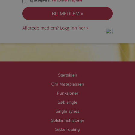
Jeg aksepterer
Personvernreglene
Allerede medlem? Logg inn her »
prot
prot
Priva
Priva
Startsiden
Om Møteplassen
Funksjoner
Søk single
Single synes
Solskinnshistorier
Sikker dating