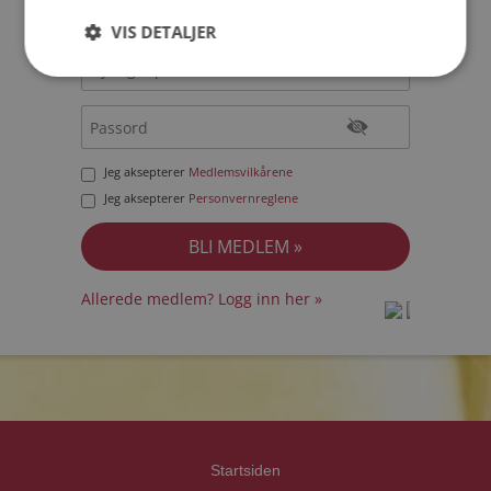
VIS DETALJER
Jeg aksepterer
Medlemsvilkårene
Jeg aksepterer
Personvernreglene
Allerede medlem? Logg inn her »
prot
prot
Priva
Priva
Startsiden