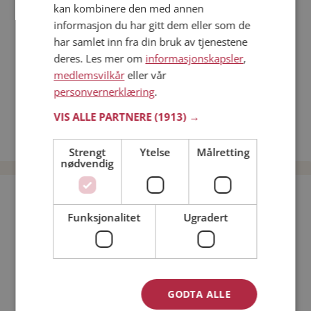
kan kombinere den med annen
Dating på mobilen
informasjon du har gitt dem eller som de
Dating på Møteplassen
har samlet inn fra din bruk av tjenestene
Nettdatingtips
deres. Les mer om
informasjonskapsler
,
Match Making på Møteplassen
medlemsvilkår
eller vår
Single synes
personvernerklæring
.
Menn fra Nore og Uvdal
VIS ALLE PARTNERE
(1913) →
Date kvinner i Norge
Date menn i Norge
Strengt
Ytelse
Målretting
nødvendig
Bli medlem gratis!
Funksjonalitet
Ugradert
Jeg er en:
Mann
Kvinne
Min alder:
GODTA ALLE