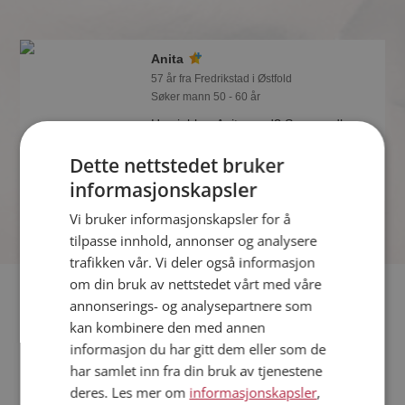
Anita
57 år fra Fredrikstad i Østfold
Søker mann 50 - 60 år
Hva jobber Anita med? Som medlem
på Møteplassen får du vite alle mulige
Dette nettstedet bruker
detaljer om de single.
informasjonskapsler
Vi bruker informasjonskapsler for å
tilpasse innhold, annonser og analysere
trafikken vår. Vi deler også informasjon
om din bruk av nettstedet vårt med våre
Fler single
annonserings- og analysepartnere som
kan kombinere den med annen
Flere singlekvinner fra Fredrikstad
:
Vitalina
,
Connie
,
Helen
informasjon du har gitt dem eller som de
Menn fra Fredrikstad
har samlet inn fra din bruk av tjenestene
Date kvinner i Norge
deres. Les mer om
informasjonskapsler
,