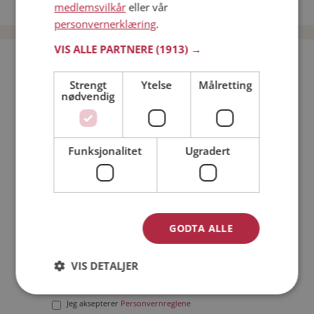
Date menn i Norge
medlemsvilkår
eller vår
personvernerklæring
.
VIS ALLE PARTNERE
(1913) →
Bli medlem gratis!
Strengt
Ytelse
Målretting
nødvendig
Jeg er en:
Mann
Kvinne
Min alder:
Funksjonalitet
Ugradert
GODTA ALLE
VIS DETALJER
Jeg aksepterer
Medlemsvilkårene
Jeg aksepterer
Personvernreglene