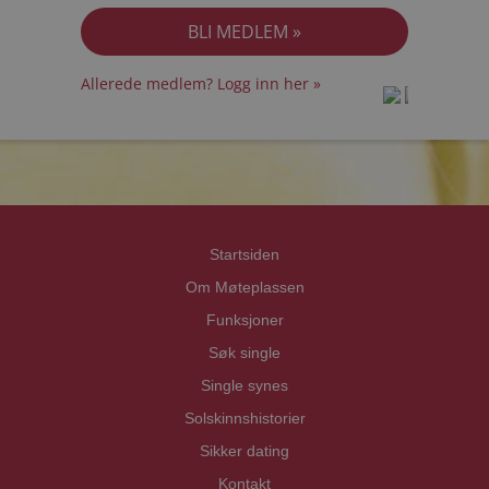
Allerede medlem? Logg inn her »
prot
prot
Priva
Priva
Startsiden
Om Møteplassen
Funksjoner
Søk single
Single synes
Solskinnshistorier
Sikker dating
Kontakt