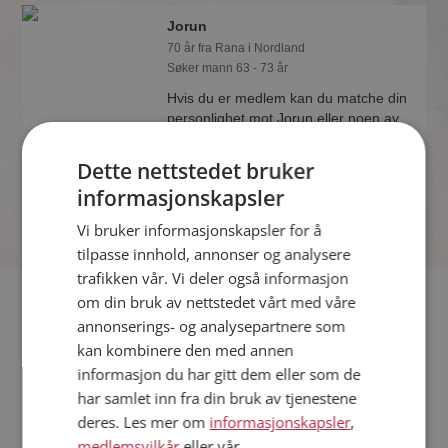
Jorun
70 år fra Rana i Nordland
Søker mann 63 - 73 år
Hvis du er medlem kan du matche din
personlighet mot Jorun eller noen av
de andre single. Kanskje passer dere
sammen som hånd i hanske?
Dette nettstedet bruker
informasjonskapsler
Vi bruker informasjonskapsler for å
tilpasse innhold, annonser og analysere
trafikken vår. Vi deler også informasjon
Fler single
om din bruk av nettstedet vårt med våre
annonserings- og analysepartnere som
kan kombinere den med annen
Flere singlekvinner fra Rana
:
Cathrine
,
Natalia
,
Kitty Mai
informasjon du har gitt dem eller som de
Menn fra Rana
har samlet inn fra din bruk av tjenestene
Date kvinner i Norge
deres. Les mer om
informasjonskapsler
,
Date menn i Norge
medlemsvilkår
eller vår