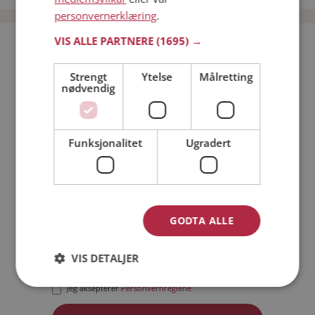
personvernerklæring
.
VIS ALLE PARTNERE
(1695) →
Bli medlem gratis!
Strengt
Ytelse
Målretting
nødvendig
Jeg er en:
Mann
Kvinne
Min alder:
Funksjonalitet
Ugradert
GODTA ALLE
VIS DETALJER
Jeg aksepterer
Medlemsvilkårene
Jeg aksepterer
Personvernreglene