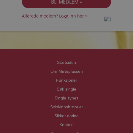
Allerede medlem? Logg inn her »
prot
prot
Priva
Priva
Startsiden
Om Møteplassen
Funksjoner
Søk single
Single synes
Solskinnshistorier
Sikker dating
Kontakt