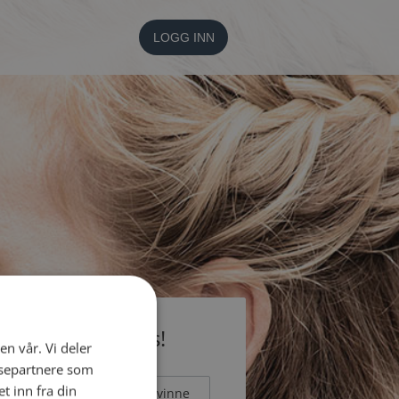
LOGG INN
li medlem gratis!
en vår. Vi deler
ysepartnere som
 inn fra din
Mann
Kvinne