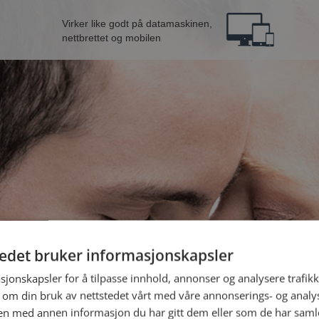
Virker like godt på datamaskinen,
nettbrettet og mobilen
tedet bruker informasjonskapsler
ra Sirdal
B
sjonskapsler for å tilpasse innhold, annonser og analysere trafikk
 om din bruk av nettstedet vårt med våre annonserings- og anal
n med annen informasjon du har gitt dem eller som de har samlet
Jeg er en: