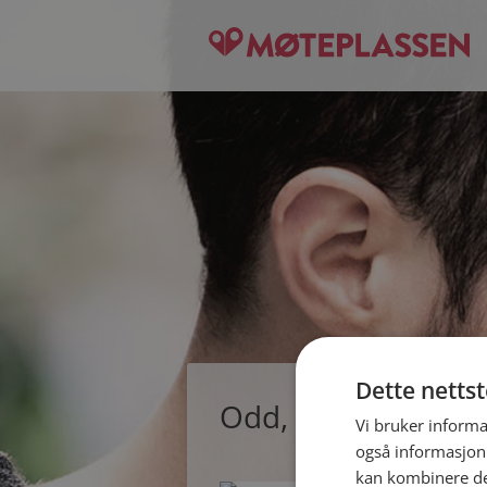
Dette netts
Odd, single mann f
Vi bruker informa
også informasjon
kan kombinere de