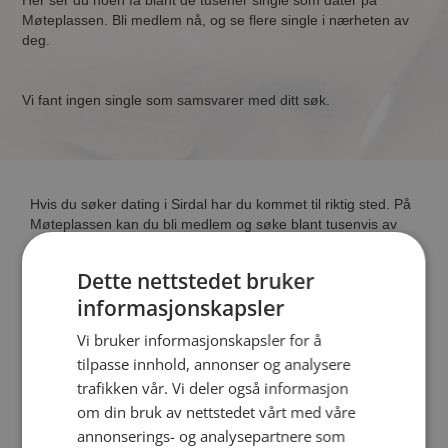
Her ser du noen få blant de tusener single som dater på
Møteplassen. Bli medlem nå, og se flere single i nærheten av
deg.
Vi fant ingen single som samsvarer med ditt søk.
Hvis du søker dating i Sirdal har du kommet til riktig sted. På
Møteplassen kan du bli medlem og søke blant tusenvis av
datinginteresserte single i Sirdal
Dette nettstedet bruker
informasjonskapsler
Läs mer
Vi bruker informasjonskapsler for å
Trinn 1 - Bli medlem og lag en presentasjon
tilpasse innhold, annonser og analysere
Trinn 2 - Slik fungerer våre søkefunksjoner
trafikken vår. Vi deler også informasjon
Trinn 3 - Tips til hvordan du tar kontakt
om din bruk av nettstedet vårt med våre
Sikker dating
annonserings- og analysepartnere som