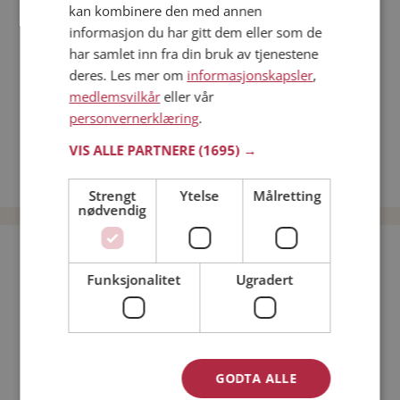
kan kombinere den med annen
Dating på mobilen
informasjon du har gitt dem eller som de
Dating på Møteplassen
har samlet inn fra din bruk av tjenestene
Nettdatingtips
deres. Les mer om
informasjonskapsler
,
Match Making på Møteplassen
medlemsvilkår
eller vår
Single synes
personvernerklæring
.
Kvinner fra Sirdal
VIS ALLE PARTNERE
(1695) →
Date kvinner i Norge
Date menn i Norge
Strengt
Ytelse
Målretting
nødvendig
Bli medlem gratis!
Funksjonalitet
Ugradert
Jeg er en:
Mann
Kvinne
Min alder:
GODTA ALLE