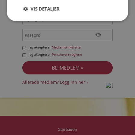
VIS DETALJER
Jeg aksepterer
Medlemsvilkårene
Jeg aksepterer
Personvernreglene
Allerede medlem? Logg inn her »
prot
prot
Priva
Priva
Startsiden