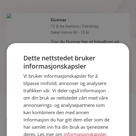
Gunnar
72 år fra Namsos i Trøndelag
Søker kvinne 60 - 73 år
Tror du Gunnar har et fotoalbum på
Møteplassen? Bli medlem og se selv.
Det finnes tusener av fotoalbum med
Dette nettstedet bruker
spennende bilder på sidene.
informasjonskapsler
Vi bruker informasjonskapsler for å
tilpasse innhold, annonser og analysere
trafikken vår. Vi deler også informasjon
om din bruk av nettstedet vårt med våre
Fler single
annonserings- og analysepartnere som
kan kombinere den med annen
informasjon du har gitt dem eller som de
Flere singlemenn fra Namsos
:
Stig
,
Tor
,
Adrian
har samlet inn fra din bruk av tjenestene
Kvinner fra Namsos
deres. Les mer om
informasjonskapsler
,
Date kvinner i Norge