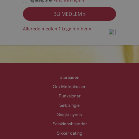
Jeg aksepterer
Personvernreglene
Allerede medlem? Logg inn her »
prot
prot
Priva
Priva
Startsiden
Om Møteplassen
Funksjoner
Søk single
Single synes
Solskinnshistorier
Sikker dating