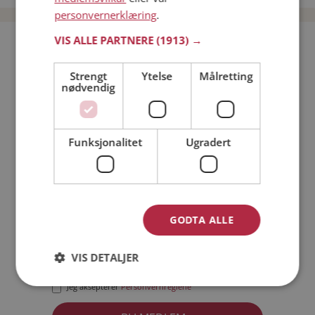
personvernerklæring
.
VIS ALLE PARTNERE
(1913) →
Bli medlem gratis!
Strengt
Ytelse
Målretting
nødvendig
Jeg er en:
Mann
Kvinne
Min alder:
Funksjonalitet
Ugradert
GODTA ALLE
VIS DETALJER
Jeg aksepterer
Medlemsvilkårene
Jeg aksepterer
Personvernreglene