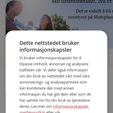
Dette nettstedet bruker
informasjonskapsler
]
Vi bruker informasjonskapsler for å
tilpasse innhold, annonser og analysere
trafikken vår. Vi deler også informasjon
Fler single
om din bruk av nettstedet vårt med våre
annonserings- og analysepartnere som
kan kombinere den med annen
Andre single fra Øygarden
informasjon du har gitt dem eller som de
Kvinner fra Øygarden
har samlet inn fra din bruk av tjenestene
Date kvinner i Norge
deres. Les mer om
informasjonskapsler
,
Date menn i Norge
medlemsvilkår
eller vår