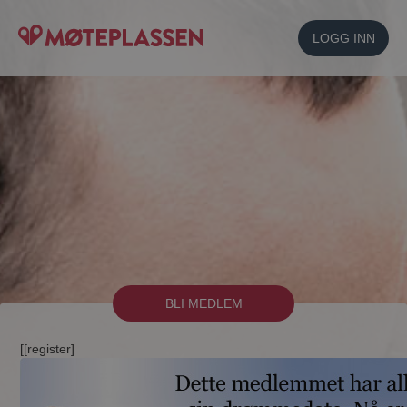
LOGG INN
BLI MEDLEM
[[register]