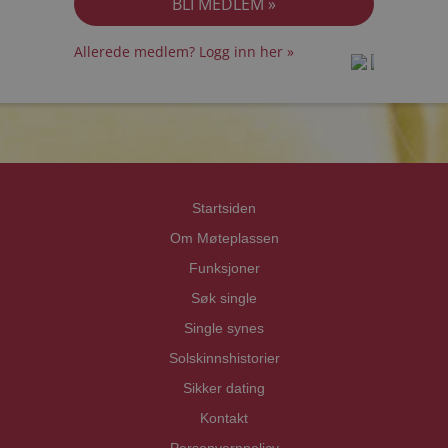
Allerede medlem? Logg inn her »
prot
prot
Priva
Priva
Startsiden
Om Møteplassen
Funksjoner
Søk single
Single synes
Solskinnshistorier
Sikker dating
Kontakt