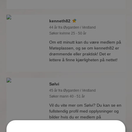
kenneth82
44 år fra Øygarden i Vestland
Søker kvinne 25 - 50 år
Om ett minutt kan du være medlem på
Møteplassen, og se om kenneth82 er
drømmende eller praktisk! Det er
lettere å finne kjærligheten på nettet!
Sølvi
45 år fra Øygarden i Vestland
Søker mann 40 - 51 år
Vil du vite mer om Sølvi? Du kan se en
fullstendig profil med opplysninger og
bilder hvis du er medlem på
Møteplassen.