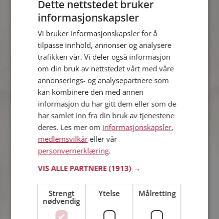
Dette nettstedet bruker
informasjonskapsler
Markus
Vi bruker informasjonskapsler for å
25 år fra Øygarden i Vestland
tilpasse innhold, annonser og analysere
Søker kvinne 18 - 31 år
trafikken vår. Vi deler også informasjon
Om ett minutt kan du være medlem på
om din bruk av nettstedet vårt med våre
Møteplassen, og se om Markus er
annonserings- og analysepartnere som
drømmende eller praktisk! Det er
lettere å finne kjærligheten på nettet!
kan kombinere den med annen
informasjon du har gitt dem eller som de
har samlet inn fra din bruk av tjenestene
deres. Les mer om
informasjonskapsler
,
Benedicte
medlemsvilkår
eller vår
43 år fra Øygarden i Vestland
personvernerklæring
.
Søker mann 38 - 55 år
Liker du å reise? Det gjør kanskje
VIS ALLE PARTNERE
(1913) →
Benedicte også. Bli medlem nå for å
finne svaret og mengder av andre
Strengt
Ytelse
Målretting
spennende fakta.
nødvendig