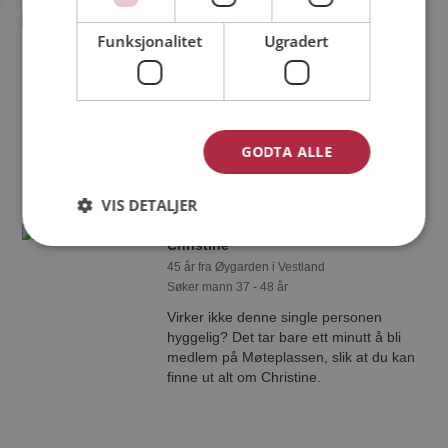
Remie
Funksjonalitet
Ugradert
43 år fra Øygarden i Vestland
Søker kvinne 32 - 46 år
Vil du vite mer om Remie? Du kan se
en fullstendig profil med opplysninger
og bilder hvis du er medlem på
GODTA ALLE
Møteplassen.
VIS DETALJER
Christine
45 år fra Øygarden i Vestland
Søker mann 37 - 48 år
Virker ikke denne single personen
hyggelig? Det tar bare ett minutt å bli
medlem på Møteplassen, slik at du kan
finne ut alt om Christine.