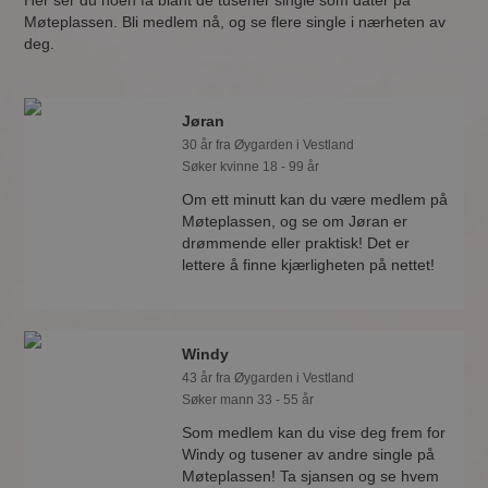
Her ser du noen få blant de tusener single som dater på
Møteplassen. Bli medlem nå, og se flere single i nærheten av
deg.
Jøran
30 år fra Øygarden i Vestland
Søker kvinne 18 - 99 år
Om ett minutt kan du være medlem på
Møteplassen, og se om Jøran er
drømmende eller praktisk! Det er
lettere å finne kjærligheten på nettet!
Windy
43 år fra Øygarden i Vestland
Søker mann 33 - 55 år
Som medlem kan du vise deg frem for
Windy og tusener av andre single på
Møteplassen! Ta sjansen og se hvem