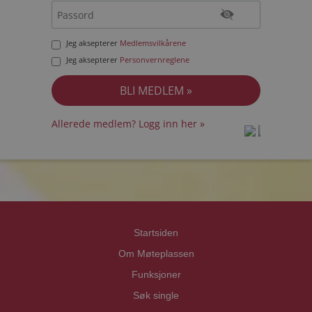
Jeg aksepterer
Medlemsvilkårene
Jeg aksepterer
Personvernreglene
Allerede medlem? Logg inn her »
prot
prot
Priva
Priva
Startsiden
Om Møteplassen
Funksjoner
Søk single