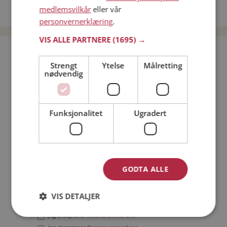
medlemsvilkår
eller vår
Date menn i Norge
personvernerklæring
.
VIS ALLE PARTNERE
(1695) →
Bli medlem gratis!
Strengt
Ytelse
Målretting
nødvendig
Jeg er en:
Mann
Kvinne
Min alder:
Funksjonalitet
Ugradert
GODTA ALLE
VIS DETALJER
Jeg aksepterer
Medlemsvilkårene