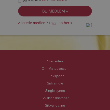
Jeg aksepterer
Personvernreglene
Allerede medlem? Logg inn her »
prot
prot
Priva
Priva
Startsiden
Om Møteplassen
Funksjoner
Søk single
Single synes
Solskinnshistorier
Sikker dating