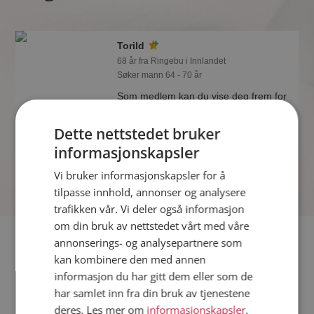
Torild
68 år fra Ringebu i Innlandet
Søker mann 64 - 70 år
Som medlem kan du vise deg frem for
Torild og tusener av andre single på
Møteplassen! Ta sjansen og se hvem
Dette nettstedet bruker
som synes du er interessant.
informasjonskapsler
Online nå!
Vi bruker informasjonskapsler for å
tilpasse innhold, annonser og analysere
trafikken vår. Vi deler også informasjon
om din bruk av nettstedet vårt med våre
Fler single
annonserings- og analysepartnere som
kan kombinere den med annen
informasjon du har gitt dem eller som de
Flere singlekvinner fra Ringebu
:
Inger R
,
Birgit
,
Camilla H
har samlet inn fra din bruk av tjenestene
Menn fra Ringebu
deres. Les mer om
informasjonskapsler
,
Date kvinner i Norge