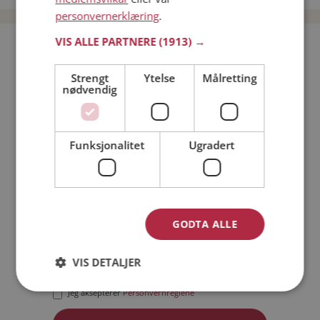
personvernerklæring
.
VIS ALLE PARTNERE
(1913) →
Bli medlem gratis!
Strengt
Ytelse
Målretting
nødvendig
Jeg er en:
Mann
Kvinne
Min alder:
Funksjonalitet
Ugradert
GODTA ALLE
VIS DETALJER
Jeg aksepterer
Medlemsvilkårene
Jeg aksepterer
Personvernreglene