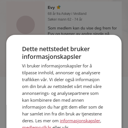
Evy
68 år fra Askøy i Vestland
Søker mann 62 - 74 år
Som medlem kan du vise deg frem for
Evy og tusener av andre single på
Møteplassen! Ta sjansen og se hvem
som synes du er interessant.
Dette nettstedet bruker
informasjonskapsler
Vi bruker informasjonskapsler for å
tilpasse innhold, annonser og analysere
trafikken vår. Vi deler også informasjon
Fler single
om din bruk av nettstedet vårt med våre
annonserings- og analysepartnere som
kan kombinere den med annen
Flere singlekvinner fra Askøy
:
Wenche
,
Madeleine
,
Venke
informasjon du har gitt dem eller som de
Menn fra Askøy
har samlet inn fra din bruk av tjenestene
Date kvinner i Norge
deres. Les mer om
informasjonskapsler
,
Date menn i Norge
medlemsvilkår
eller vår