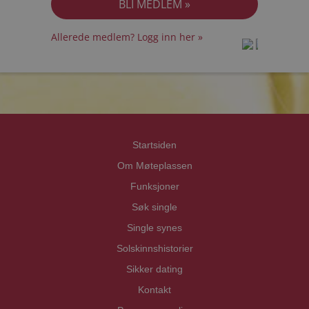
Allerede medlem? Logg inn her »
prot
prot
Priva
Priva
Startsiden
Om Møteplassen
Funksjoner
Søk single
Single synes
Solskinnshistorier
Sikker dating
Kontakt