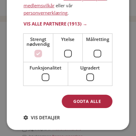
medlemsvilkår
eller vår
Date menn i Norge
personvernerklæring
.
VIS ALLE PARTNERE
(1913) →
Bli medlem gratis!
Strengt
Ytelse
Målretting
nødvendig
Jeg er en:
Mann
Kvinne
Min alder:
Funksjonalitet
Ugradert
GODTA ALLE
VIS DETALJER
Jeg aksepterer
Medlemsvilkårene