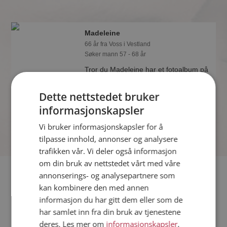
Madeleine
66 år fra Voss i Vestland
Søker mann 57 - 68 år
Tror du Madeleine har et fotoalbum på
Møteplassen? Bli medlem og se selv.
Det finnes tusener av fotoalbum med
Dette nettstedet bruker
spennende bilder på sidene.
informasjonskapsler
Vi bruker informasjonskapsler for å
tilpasse innhold, annonser og analysere
trafikken vår. Vi deler også informasjon
om din bruk av nettstedet vårt med våre
Fler single
annonserings- og analysepartnere som
kan kombinere den med annen
informasjon du har gitt dem eller som de
Flere singlekvinner fra Voss
:
Venke
,
Lena
,
Mona
har samlet inn fra din bruk av tjenestene
Menn fra Voss
deres. Les mer om
informasjonskapsler
,
Date kvinner i Norge