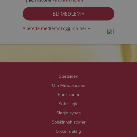
Jeg aksepterer
Personvernreglene
Allerede medlem? Logg inn her »
prot
prot
Priva
Priva
Startsiden
Om Møteplassen
Funksjoner
Søk single
Single synes
Solskinnshistorier
Sikker dating