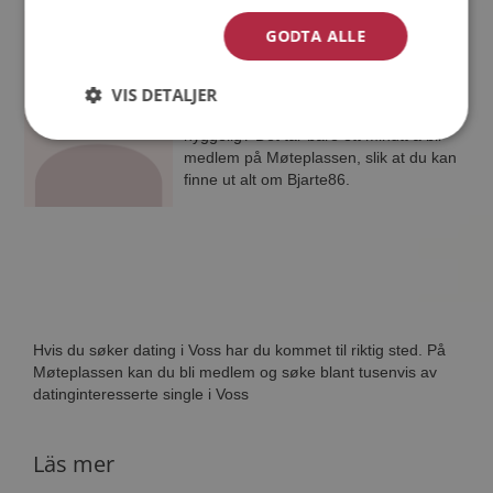
GODTA ALLE
Bjarte86
39 år fra Voss i Vestland
Søker kvinne 26 - 41 år
VIS DETALJER
Virker ikke denne single personen
hyggelig? Det tar bare ett minutt å bli
medlem på Møteplassen, slik at du kan
finne ut alt om Bjarte86.
Hvis du søker dating i Voss har du kommet til riktig sted. På
Møteplassen kan du bli medlem og søke blant tusenvis av
datinginteresserte single i Voss
Läs mer