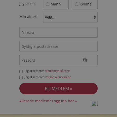
Jeg er en:
Mann
Kvinne
Min alder:
Jeg aksepterer
Medlemsvilkårene
Jeg aksepterer
Personvernreglene
Allerede medlem? Logg inn her »
prot
prot
Priva
Priva