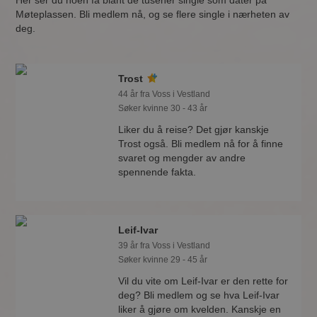
Her ser du noen få blant de tusener single som dater på
Møteplassen. Bli medlem nå, og se flere single i nærheten av
deg.
Trost
44 år fra Voss i Vestland
Søker kvinne 30 - 43 år
Liker du å reise? Det gjør kanskje
Trost også. Bli medlem nå for å finne
svaret og mengder av andre
spennende fakta.
Leif-Ivar
39 år fra Voss i Vestland
Søker kvinne 29 - 45 år
Vil du vite om Leif-Ivar er den rette for
deg? Bli medlem og se hva Leif-Ivar
liker å gjøre om kvelden. Kanskje en