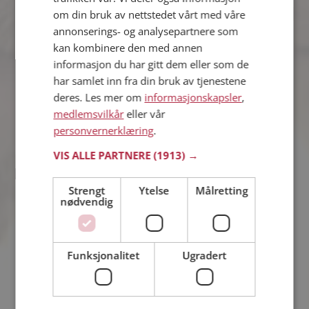
om din bruk av nettstedet vårt med våre
annonserings- og analysepartnere som
Nikola
kan kombinere den med annen
42 år fra Voss i Vestland
informasjon du har gitt dem eller som de
Søker kvinne 31 - 45 år
har samlet inn fra din bruk av tjenestene
Virker ikke denne single personen
deres. Les mer om
informasjonskapsler
,
hyggelig? Det tar bare ett minutt å bli
medlemsvilkår
eller vår
medlem på Møteplassen, slik at du kan
finne ut alt om Nikola.
personvernerklæring
.
VIS ALLE PARTNERE
(1913) →
Kjell Ivar
Strengt
Ytelse
Målretting
39 år fra Voss i Vestland
nødvendig
Søker kvinne 18 - 33 år
Om ett minutt kan du være medlem på
Møteplassen, og se om Kjell Ivar er
Funksjonalitet
Ugradert
drømmende eller praktisk! Det er
lettere å finne kjærligheten på nettet!