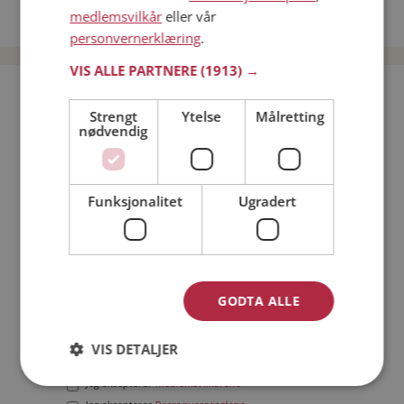
medlemsvilkår
eller vår
Date menn i Norge
personvernerklæring
.
VIS ALLE PARTNERE
(1913) →
Bli medlem gratis!
Strengt
Ytelse
Målretting
nødvendig
Jeg er en:
Mann
Kvinne
Min alder:
Funksjonalitet
Ugradert
GODTA ALLE
VIS DETALJER
Jeg aksepterer
Medlemsvilkårene