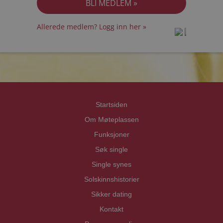
Allerede medlem? Logg inn her »
prot
prot
Priva
Priva
Startsiden
Om Møteplassen
Funksjoner
Søk single
Single synes
Solskinnshistorier
Sikker dating
Kontakt