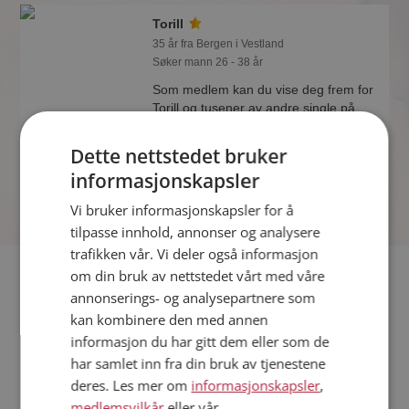
Torill
35 år fra Bergen i Vestland
Søker mann 26 - 38 år
Som medlem kan du vise deg frem for
Torill og tusener av andre single på
Møteplassen! Ta sjansen og se hvem
som synes du er interessant.
Dette nettstedet bruker
informasjonskapsler
Vi bruker informasjonskapsler for å
tilpasse innhold, annonser og analysere
trafikken vår. Vi deler også informasjon
Fler single
om din bruk av nettstedet vårt med våre
annonserings- og analysepartnere som
kan kombinere den med annen
Flere singlekvinner fra Bergen
:
Pia
,
Anja-Merete
,
Linn
informasjon du har gitt dem eller som de
Menn fra Bergen
har samlet inn fra din bruk av tjenestene
Date kvinner i Norge
deres. Les mer om
informasjonskapsler
,
Date menn i Norge
medlemsvilkår
eller vår