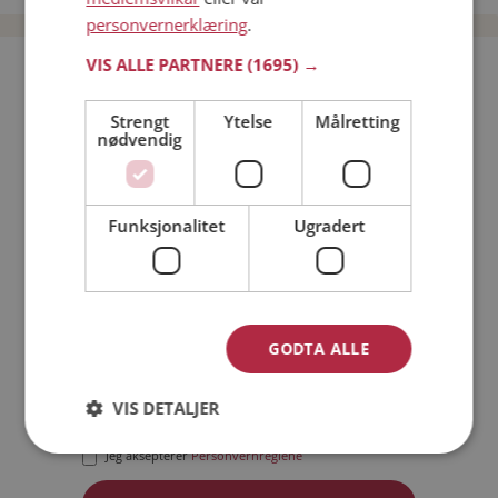
personvernerklæring
.
VIS ALLE PARTNERE
(1695) →
Bli medlem gratis!
Strengt
Ytelse
Målretting
nødvendig
Jeg er en:
Mann
Kvinne
Min alder:
Funksjonalitet
Ugradert
GODTA ALLE
VIS DETALJER
Jeg aksepterer
Medlemsvilkårene
Jeg aksepterer
Personvernreglene