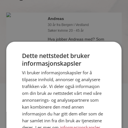
Andreas
30 år fra Bergen i Vestland
Søker kvinne 20 - 45 år
Hva jobber Andreas med? Som
medlem på Møteplassen får du vite
alle mulige detaljer om de single.
Dette nettstedet bruker
informasjonskapsler
Vi bruker informasjonskapsler for å
tilpasse innhold, annonser og analysere
trafikken vår. Vi deler også informasjon
Fler single
om din bruk av nettstedet vårt med våre
annonserings- og analysepartnere som
kan kombinere den med annen
Flere singlemenn fra Bergen
:
Joachim
,
John Kenneth
,
informasjon du har gitt dem eller som de
Mohammed
har samlet inn fra din bruk av tjenestene
Kvinner fra Bergen
deres. Les mer om
informasjonskapsler
,