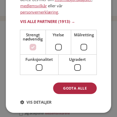
Date kvinner i Norge
medlemsvilkår
eller vår
Date menn i Norge
personvernerklæring
.
VIS ALLE PARTNERE
(1913) →
Bli medlem gratis!
Strengt
Ytelse
Målretting
nødvendig
Jeg er en:
Mann
Kvinne
Min alder:
Funksjonalitet
Ugradert
GODTA ALLE
VIS DETALJER
Jeg aksepterer
Medlemsvilkårene