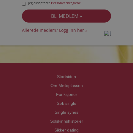
Jeg aksepterer
Personvernreglene
Allerede medlem? Logg inn her »
prot
prot
Priva
Priva
Startsiden
Om Møteplassen
Funksjoner
Søk single
Single synes
Solskinnshistorier
Sikker dating