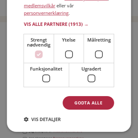
medlemsvilkår
eller vår
Date menn i Norge
personvernerklæring
.
VIS ALLE PARTNERE
(1913) →
Bli medlem gratis!
Strengt
Ytelse
Målretting
nødvendig
Jeg er en:
Mann
Kvinne
Min alder:
Funksjonalitet
Ugradert
GODTA ALLE
VIS DETALJER
Jeg aksepterer
Medlemsvilkårene