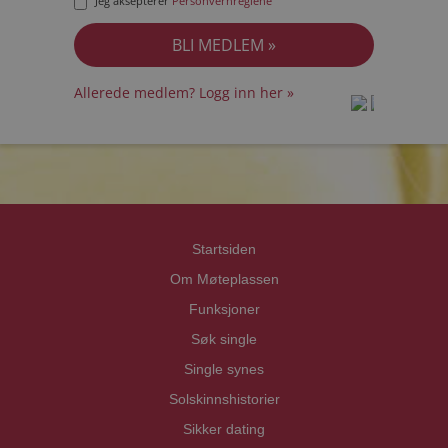
Jeg aksepterer
Personvernreglene
Allerede medlem? Logg inn her »
prot
prot
Priva
Priva
Startsiden
Om Møteplassen
Funksjoner
Søk single
Single synes
Solskinnshistorier
Sikker dating