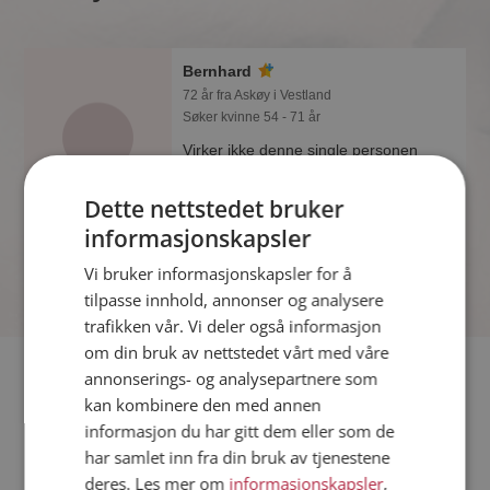
Bernhard
72 år fra Askøy i Vestland
Søker kvinne 54 - 71 år
Virker ikke denne single personen
hyggelig? Det tar bare ett minutt å bli
medlem på Møteplassen, slik at du kan
Dette nettstedet bruker
finne ut alt om Bernhard.
informasjonskapsler
Vi bruker informasjonskapsler for å
tilpasse innhold, annonser og analysere
trafikken vår. Vi deler også informasjon
om din bruk av nettstedet vårt med våre
Fler single
annonserings- og analysepartnere som
kan kombinere den med annen
informasjon du har gitt dem eller som de
Flere singlemenn fra Askøy
:
Torjus
,
Håvard
,
Håkon
har samlet inn fra din bruk av tjenestene
Kvinner fra Askøy
deres. Les mer om
informasjonskapsler
,
Date kvinner i Norge