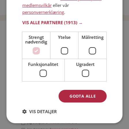
medlemsvilkår
eller vår
Date menn i Norge
personvernerklæring
.
VIS ALLE PARTNERE
(1913) →
Bli medlem gratis!
Strengt
Ytelse
Målretting
nødvendig
Jeg er en:
Mann
Kvinne
Min alder:
Funksjonalitet
Ugradert
GODTA ALLE
VIS DETALJER
Jeg aksepterer
Medlemsvilkårene