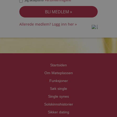
Jeg aksepterer
Personvernreglene
Allerede medlem? Logg inn her »
prot
prot
Priva
Priva
Startsiden
Om Møteplassen
Funksjoner
Søk single
Single synes
Solskinnshistorier
Sikker dating