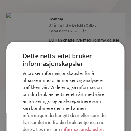
Tommy
34 år fra Indre Østfold i Østfold
Søker kvinne 25 - 36 år
Du kan chatte live med Tommy og alle
de andre single hvis du er medlem på
Møteplassen. Det er raskt og enkelt å
Dette nettstedet bruker
bli medlem.
informasjonskapsler
Vi bruker informasjonskapsler for å
tilpasse innhold, annonser og analysere
trafikken vår. Vi deler også informasjon
om din bruk av nettstedet vårt med våre
Fler single
annonserings- og analysepartnere som
kan kombinere den med annen
informasjon du har gitt dem eller som de
Flere singlemenn fra Indre Østfold
:
Ritas
,
Play
,
Per Martin
har samlet inn fra din bruk av tjenestene
Kvinner fra Indre Østfold
deres. Les mer om
informasjonskapsler
,
Date kvinner i Norge