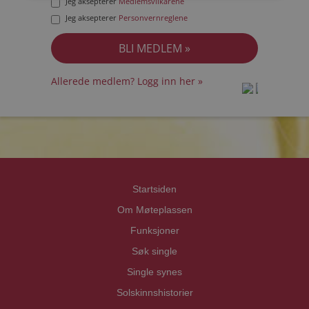
Jeg aksepterer
Medlemsvilkårene
Jeg aksepterer
Personvernreglene
Allerede medlem? Logg inn her »
prot
prot
Priva
Priva
Startsiden
Om Møteplassen
Funksjoner
Søk single
Single synes
Solskinnshistorier