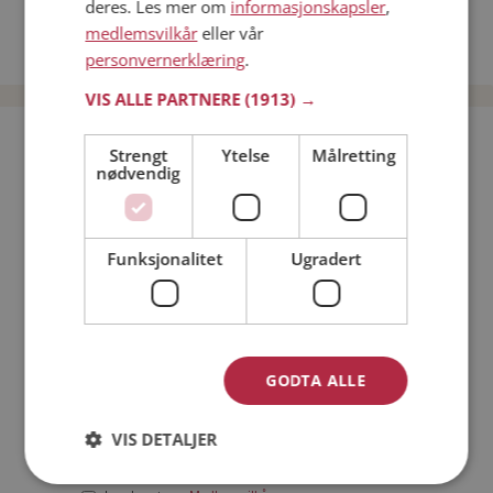
deres. Les mer om
informasjonskapsler
,
Date kvinner i Norge
medlemsvilkår
eller vår
Date menn i Norge
personvernerklæring
.
VIS ALLE PARTNERE
(1913) →
Bli medlem gratis!
Strengt
Ytelse
Målretting
nødvendig
Jeg er en:
Mann
Kvinne
Funksjonalitet
Ugradert
Min alder:
GODTA ALLE
VIS DETALJER