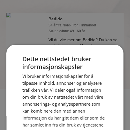
Barildo
54 år fra Nord-Fron i Innlandet
Søker kvinne 49 - 60 år
Vil du vite mer om Barildo? Du kan se
en fullstendig profil med opplysninger
og bilder hvis du er medlem på
Dette nettstedet bruker
Møteplassen.
informasjonskapsler
Vi bruker informasjonskapsler for å
tilpasse innhold, annonser og analysere
trafikken vår. Vi deler også informasjon
om din bruk av nettstedet vårt med våre
Fler single
annonserings- og analysepartnere som
kan kombinere den med annen
Flere singlemenn fra Nord-Fron
:
Høstmann
,
Turglad
,
informasjon du har gitt dem eller som de
Norddøl
har samlet inn fra din bruk av tjenestene
Kvinner fra Nord-Fron