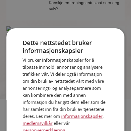
Kanskje en treningsentusiast som deg
selv?
Erland
27 år fra Nord-Fron i Innlandet
Dette nettstedet bruker
Søker kvinne 19 - 32 år
informasjonskapsler
Hva jobber Erland med? Som medlem
Vi bruker informasjonskapsler for å
på Møteplassen får du vite alle mulige
detaljer om de single.
tilpasse innhold, annonser og analysere
trafikken vår. Vi deler også informasjon
om din bruk av nettstedet vårt med våre
annonserings- og analysepartnere som
kan kombinere den med annen
informasjon du har gitt dem eller som de
har samlet inn fra din bruk av tjenestene
Hvis du søker dating i Nord-Fron har du kommet til riktig
deres. Les mer om
informasjonskapsler
,
sted. På Møteplassen kan du bli medlem og søke blant
medlemsvilkår
eller vår
tusenvis av datinginteresserte single i Nord-Fron
personvernerklæring
.