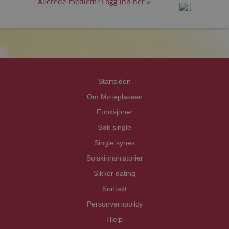
Allerede medlem? Logg inn her »
prot
prot
Priva
Priva
Startsiden
Om Møteplassen
Funksjoner
Søk single
Single synes
Solskinnshistorier
Sikker dating
Kontakt
Personvernpolicy
Hjelp