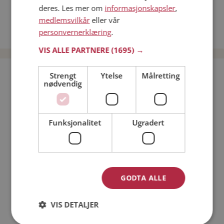
Kvinner fra Kvæfjord
deres. Les mer om
informasjonskapsler
,
medlemsvilkår
eller vår
Date kvinner i Norge
personvernerklæring
.
Date menn i Norge
VIS ALLE PARTNERE
(1695) →
Bli medlem gratis!
Strengt
Ytelse
Målretting
nødvendig
Jeg er en:
Mann
Kvinne
Funksjonalitet
Ugradert
Min alder:
GODTA ALLE
VIS DETALJER