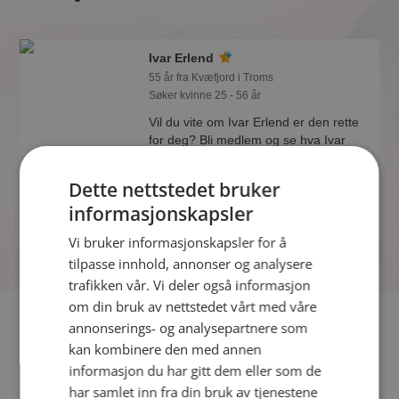
Ivar Erlend
55 år fra Kvæfjord i Troms
Søker kvinne 25 - 56 år
Vil du vite om Ivar Erlend er den rette
for deg? Bli medlem og se hva Ivar
Erlend liker å gjøre om kvelden.
Kanskje en treningsentusiast som deg
Dette nettstedet bruker
selv?
informasjonskapsler
Vi bruker informasjonskapsler for å
tilpasse innhold, annonser og analysere
trafikken vår. Vi deler også informasjon
om din bruk av nettstedet vårt med våre
Fler single
annonserings- og analysepartnere som
kan kombinere den med annen
Flere singlemenn fra Kvæfjord
:
Jon Henrik
,
Tommy
,
informasjon du har gitt dem eller som de
Pavelharstad
har samlet inn fra din bruk av tjenestene