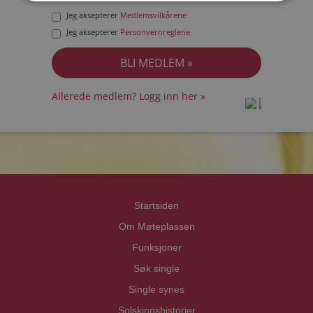
Jeg aksepterer
Medlemsvilkårene
Jeg aksepterer
Personvernreglene
Allerede medlem? Logg inn her »
prot
prot
Priva
Priva
Startsiden
Om Møteplassen
Funksjoner
Søk single
Single synes
Solskinnshistorier