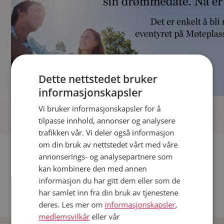
Dette nettstedet bruker
informasjonskapsler
]
Vi bruker informasjonskapsler for å
tilpasse innhold, annonser og analysere
trafikken vår. Vi deler også informasjon
om din bruk av nettstedet vårt med våre
Fler single
annonserings- og analysepartnere som
kan kombinere den med annen
Andre single fra Oslo
informasjon du har gitt dem eller som de
Date menn i Norge
har samlet inn fra din bruk av tjenestene
Date kvinner i Norge
deres. Les mer om
informasjonskapsler
,
medlemsvilkår
eller vår