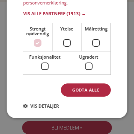
personvernerklæring
.
Bli medlem gratis!
VIS ALLE PARTNERE
(1913) →
Strengt
Ytelse
Målretting
Jeg er en:
Mann
Kvinne
nødvendig
Min alder:
Funksjonalitet
Ugradert
GODTA ALLE
VIS DETALJER
Jeg aksepterer
Medlemsvilkårene
Jeg aksepterer
Personvernreglene