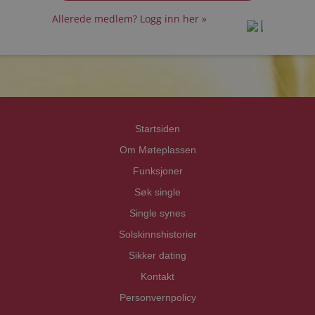
Allerede medlem? Logg inn her »
prot
prot
Priva
Priva
Startsiden
Om Møteplassen
Funksjoner
Søk single
Single synes
Solskinnshistorier
Sikker dating
Kontakt
Personvernpolicy