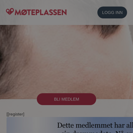
LOGG INN
BLI MEDLEM
[[register]